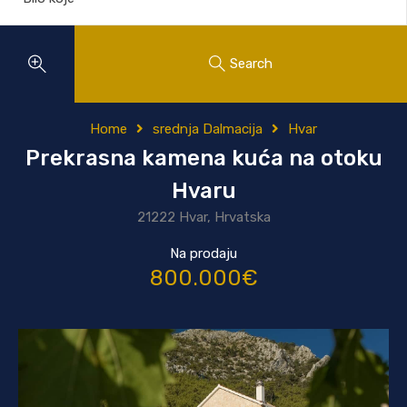
Search
Home
srednja Dalmacija
Hvar
Prekrasna kamena kuća na otoku
Hvaru
21222 Hvar, Hrvatska
Na prodaju
800.000€