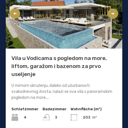
Vila u Vodicama s pogledom na more,
liftom, garažom i bazenom za prvo
useljenje
U mirnom okruženju, daleko od užurbanosti
svakodnevnog života, nalazi se ova vila s panoramskim
pogledom na more,...
Schlafzimmer
Badezimmer
Wohnfläche (m²)
4
203
m²
3