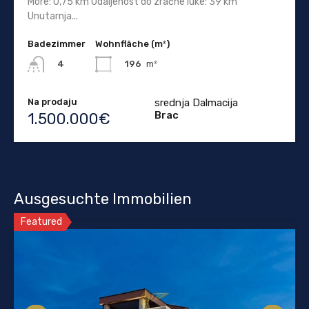
More: 0,75 km Udaljenost do zračne luke: 39 km
Unutarnja...
Badezimmer
Wohnfläche (m²)
196
m²
4
Na prodaju
srednja Dalmacija
Brac
1.500.000€
Ausgesuchte Immobilien
Featured