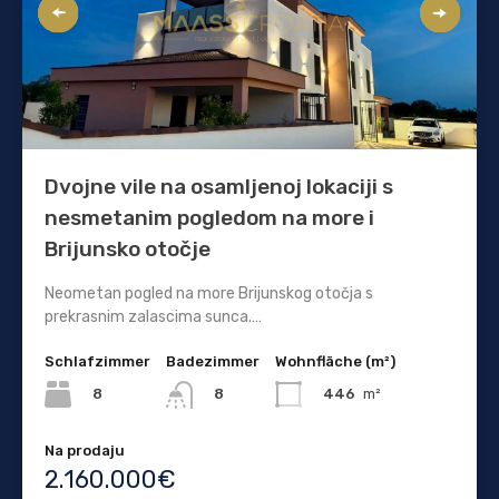
Dvojne vile na osamljenoj lokaciji s
nesmetanim pogledom na more i
Brijunsko otočje
Neometan pogled na more Brijunskog otočja s
prekrasnim zalascima sunca.…
Schlafzimmer
Badezimmer
Wohnfläche (m²)
8
446
m²
8
Na prodaju
2.160.000€