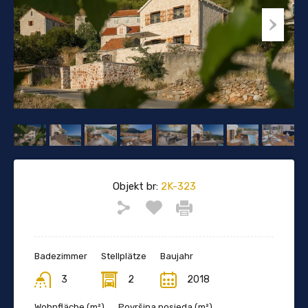
Objekt br:
2K-323
Badezimmer
Stellplätze
Baujahr
3
2
2018
Wohnfläche (m²)
Površina posjeda (m²)