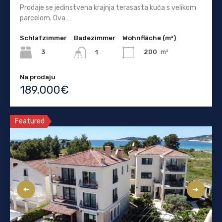
Prodaje se jedinstvena krajnja terasasta kuća s velikom
parcelom. Ova…
Schlafzimmer
Badezimmer
Wohnfläche (m²)
3
200
m²
1
Na prodaju
189.000€
Featured