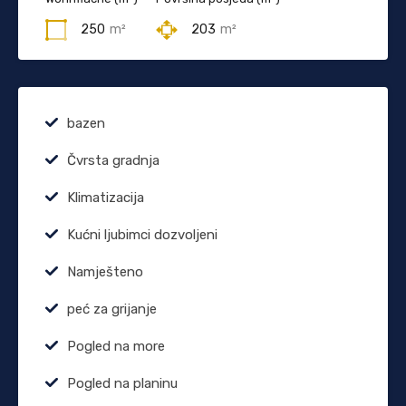
250
m²
203
m²
bazen
Čvrsta gradnja
Klimatizacija
Kućni ljubimci dozvoljeni
Namješteno
peć za grijanje
Pogled na more
Pogled na planinu