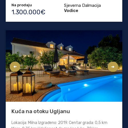
Na prodaju
Sjeverna Dalmacija
Vodice
1.300.000€
Kuća na otoku Ugljanu
Lokacija: Milna Izgrađeno: 2019. Centar grada: 0,5 km