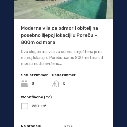
Moderna vila za odmor i obitelj na
posebno lijepoj lokaciji u Poreču –
800m od mora
Ova elegantna vila za odmor smještena je na
mirnoj lokaciji u Poreču, samo 800 metara od
mora, i nudi savršenu...
Schlafzimmer
Badezimmer
3
3
Wohnfläche (m²)
m²
250
Na prodaju
Istra