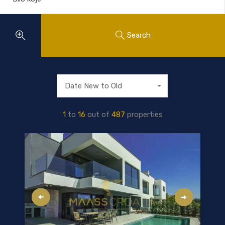
Search
Date New to Old
1
to
16
out of
487
properties