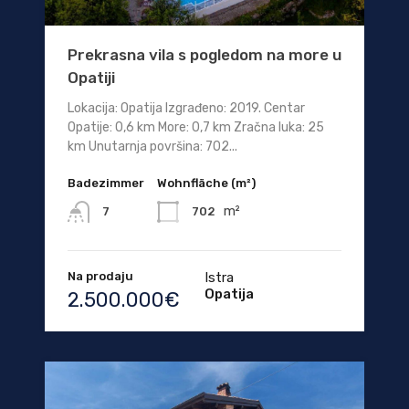
Prekrasna vila s pogledom na more u
Opatiji
Lokacija: Opatija Izgrađeno: 2019. Centar
Opatije: 0,6 km More: 0,7 km Zračna luka: 25
km Unutarnja površina: 702...
Badezimmer
Wohnfläche (m²)
m²
702
7
Na prodaju
Istra
Opatija
2.500.000€