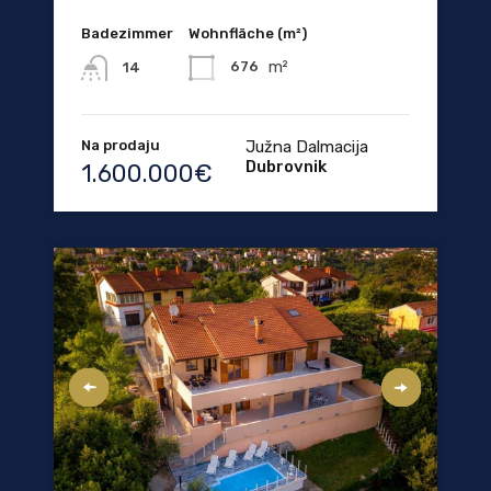
Badezimmer
Wohnfläche (m²)
m²
676
14
Na prodaju
Južna Dalmacija
Dubrovnik
1.600.000€