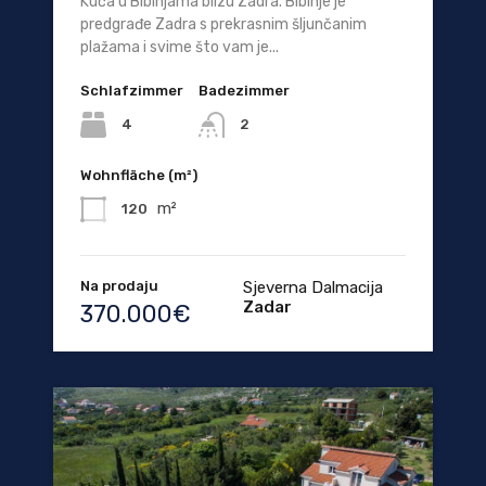
Kuća u Bibinjama blizu Zadra. Bibinje je
predgrađe Zadra s prekrasnim šljunčanim
plažama i svime što vam je...
Schlafzimmer
Badezimmer
4
2
Wohnfläche (m²)
m²
120
Na prodaju
Sjeverna Dalmacija
Zadar
370.000€