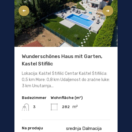
Wunderschönes Haus mit Garten,
Kastel Stifilic
Lokacija: Kaštel Štifilić Centar Kaštel Štifilića:
0,5 km More: 0,8 km Udaljenost do zračne luke:
3 km Unutarnja...
Badezimmer
Wohnfläche (m²)
m²
282
3
Na prodaju
srednja Dalmacija