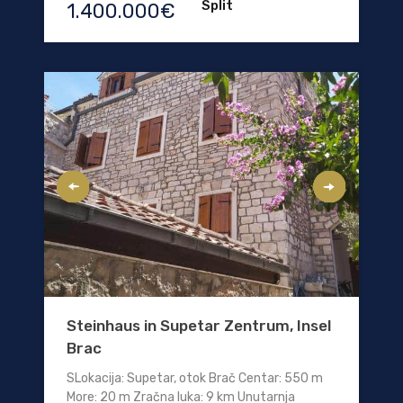
Split
1.400.000€
Steinhaus in Supetar Zentrum, Insel
Brac
SLokacija: Supetar, otok Brač Centar: 550 m
More: 20 m Zračna luka: 9 km Unutarnja