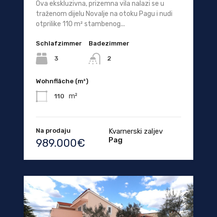
Ova ekskluzivna, prizemna vila nalazi se u
traženom dijelu Novalje na otoku Pagu i nudi
otprilike 110 m² stambenog...
Schlafzimmer
Badezimmer
3
2
Wohnfläche (m²)
m²
110
Na prodaju
Kvarnerski zaljev
Pag
989.000€