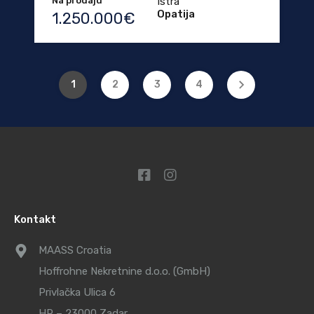
Na prodaju
Istra
Opatija
1.250.000€
1
2
3
4
Kontakt
MAASS Croatia
Hoffrohne Nekretnine d.o.o. (GmbH)
Privlačka Ulica 6
HR – 23000 Zadar