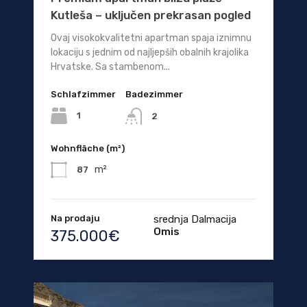
Kutleša – uključen prekrasan pogled
Ovaj visokokvalitetni apartman spaja iznimnu
lokaciju s jednim od najljepših obalnih krajolika
Hrvatske. Sa stambenom...
Schlafzimmer
Badezimmer
1
2
Wohnfläche (m²)
m²
87
Na prodaju
srednja Dalmacija
Omis
375.000€