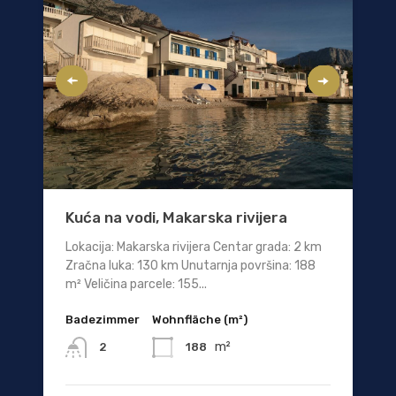
Kuća na vodi, Makarska rivijera
Lokacija: Makarska rivijera Centar grada: 2 km
Zračna luka: 130 km Unutarnja površina: 188
m² Veličina parcele: 155...
Badezimmer
Wohnfläche (m²)
m²
188
2