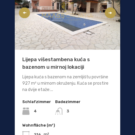
Lijepa višestambena kuća s
bazenom u mirnoj lokaciji
Lijepa kuća s bazenom na zemljištu površine
927 m² u mirnom okruženju. Kuća se prostire
na dvije etaže:...
Schlafzimmer
Badezimmer
4
3
Wohnfläche (m²)
m²
216