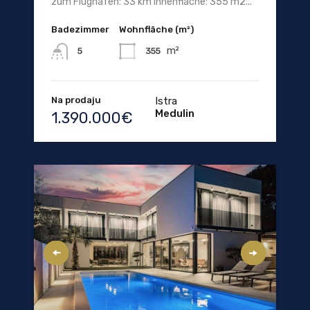
zum Flughafen: 33 km Innenfläche: 355 m2...
Badezimmer
Wohnfläche (m²)
m²
355
5
Na prodaju
Istra
Medulin
1.390.000€