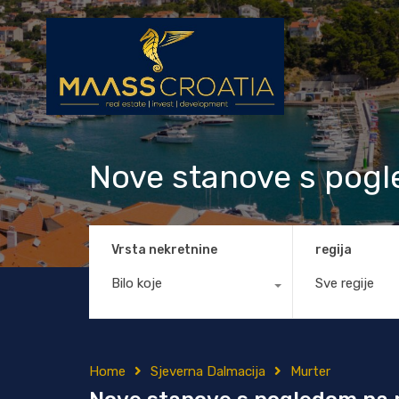
Nove stanove s pogl
Vrsta nekretnine
regija
Bilo koje
Sve regije
Home
Sjeverna Dalmacija
Murter