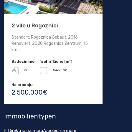
2 vile u Rogoznici
Standort: Rogoznica Gebaut: 2016
Renoviert: 2020 Rogoznica Zentrum: 15
km…
Badezimmer
Wohnfläche (m²)
542
m²
8
Na prodaju
2.500.000€
Immobilientypen
Direktno na moru/pogled na more