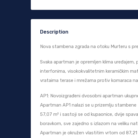
Description
Nova stambena zgrada na otoku Murteru s prek
Svaka apartman je opremljen klima uređajem, p
interfonima, visokokvalitetnim keramičkim mater
vrataima terase i mrežama protiv komaraca na
AP1: Novoizgrađeni dvosobni apartman ukupne
Apartman AP1 nalazi se u prizemlju stambene
57,07 m² i sastoji se od kupaonice, dvije spa
boravkom, sve zajedno s izlazom na veliku nat
Apartman je okružen vlastitim vrtom od 87,21 