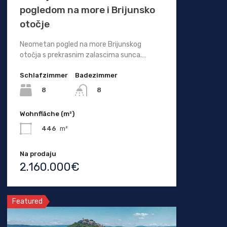
pogledom na more i Brijunsko
otočje
Neometan pogled na more Brijunskog
otočja s prekrasnim zalascima sunca.…
Schlafzimmer
Badezimmer
8
8
Wohnfläche (m²)
446
m²
Na prodaju
2.160.000€
Featured