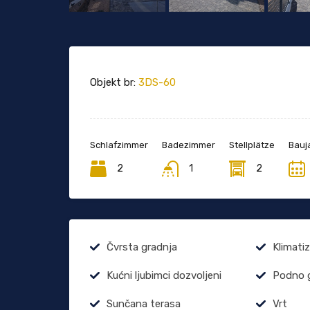
Objekt br:
3DS-60
Schlafzimmer
Badezimmer
Stellplätze
Bauj
2
1
2
Čvrsta gradnja
Klimatiz
Kućni ljubimci dozvoljeni
Podno g
Sunčana terasa
Vrt