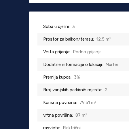
Soba u cjelini:
3
Prostor za balkon/terasu:
12,5 m²
Vrsta grijanja:
Podno grijanje
Dodatne informacije o lokaciji:
Murter
Premija kupca:
3%
Broj vanjskih parkirnih mjesta:
2
Korisna površina:
79,51 m²
vrtna površina:
87 m²
rasvjeta:
Električni