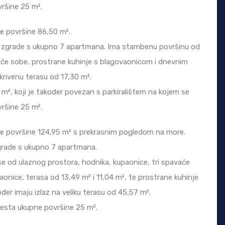
ršine 25 m².
 površine 86,50 m².
 zgrade s ukupno 7 apartmana. Ima stambenu površinu od
vaće sobe, prostrane kuhinje s blagovaonicom i dnevnim
krivenu terasu od 17,30 m².
m², koji je također povezan s parkiralištem na kojem se
ršine 25 m².
 površine 124,95 m² s prekrasnim pogledom na more.
grade s ukupno 7 apartmana.
se od ulaznog prostora, hodnika, kupaonice, tri spavaće
aonice, terasa od 13,49 m² i 11,04 m², te prostrane kuhinje
er imaju izlaz na veliku terasu od 45,57 m².
esta ukupne površine 25 m².