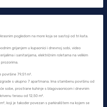
rasnim pogledom na more koja se sastoji od tri kata.
odnim grijanjem u kupaonici i dnevnoj sobi, video
ijalima i sanitarijama, električnim roletama na velikim
 prozorima.
 površine 79,51 m².
 zgrade s ukupno 7 apartmana. Ima stambenu površinu od
vaće sobe, prostrane kuhinje s blagovaonicom i dnevnim
krivenu terasu od 12,50 m².
m², koji je također povezan s parkiralištem na kojem se