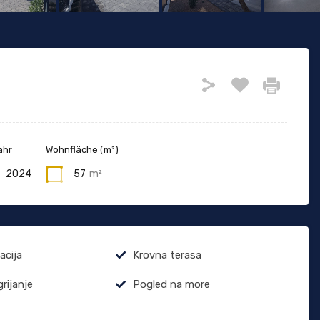
ahr
Wohnfläche (m²)
2024
57
m²
acija
Krovna terasa
rijanje
Pogled na more