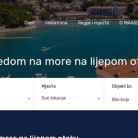
Dom
nekretnine
Regije i mjesta
O M
Dom
nekretnine
Regije i mjesta
O MAASS
edom na more na lijepom o
Mjesto
Objekt br.
Sve lokacije