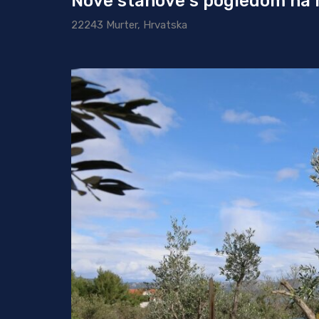
Nove stanove s pogledom na 
22243 Murter, Hrvatska