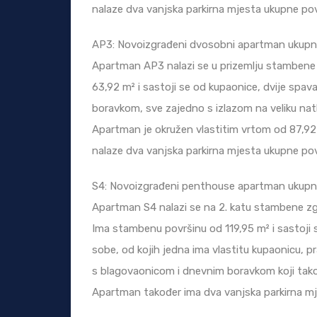
nalaze dva vanjska parkirna mjesta ukupne pov
AP3: Novoizgrađeni dvosobni apartman ukupne
Apartman AP3 nalazi se u prizemlju stambene
63,92 m² i sastoji se od kupaonice, dvije spa
boravkom, sve zajedno s izlazom na veliku nat
Apartman je okružen vlastitim vrtom od 87,92 
nalaze dva vanjska parkirna mjesta ukupne pov
S4: Novoizgrađeni penthouse apartman ukupne
Apartman S4 nalazi se na 2. katu stambene z
Ima stambenu površinu od 119,95 m² i sastoji 
sobe, od kojih jedna ima vlastitu kupaonicu, pr
s blagovaonicom i dnevnim boravkom koji takođ
Apartman također ima dva vanjska parkirna mj