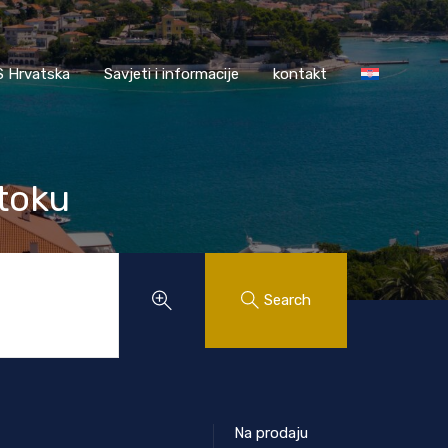
AASS Hrvatska
Savjeti i informacije
kontakt
 Hrvatska
Savjeti i informacije
kontakt
toku
Search
Na prodaju