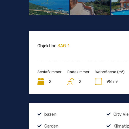
Objekt br:
3AG-1
Schlafzimmer
Badezimmer
Wohnfläche (m²)
2
2
98
m²
bazen
City Vi
Garden
Klimatiz