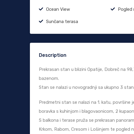
Ocean View
Pogled 
Sunčana terasa
Description
Prekrasan stan u blizini Opatije, Dobreč na 
bazenom.
Stan se nalazi u novogradnji sa ukupno 3 stana
Predmetni stan se nalazi na 1. katu, površine 
boravka s kuhinjom i blagovaonicom, 2 kupaoni
S balkona i terase pruža se prekrasan panorams
Krkom, Rabom, Cresom i Lošinjem te pogled na 