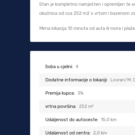
Stan je kompletno namješten i opremljen te se
okućnica od cca 252 m2 s vrtom i bazenom za 
Mirna lokacija 10 minuta od auta ili mora i plaže
Soba u cjelini:
4
Dodatne informacije o lokaciji:
Lovran/M. 
Premija kupca:
3%
vrtna površina:
252 m²
Udaljenost do autoceste:
15,0 km
Udaljenost od centra:
2,0 km