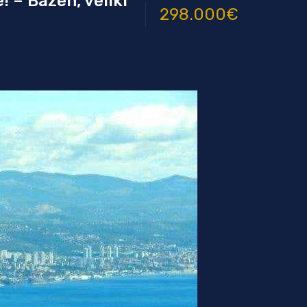
! – Bazen, veliki
298.000€