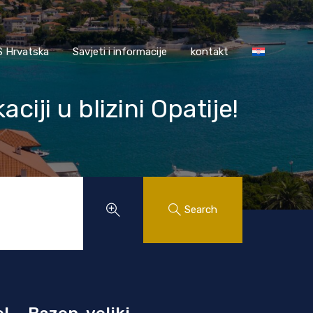
AASS Hrvatska
Savjeti i informacije
kontakt
 Hrvatska
Savjeti i informacije
kontakt
iji u blizini Opatije!
Search