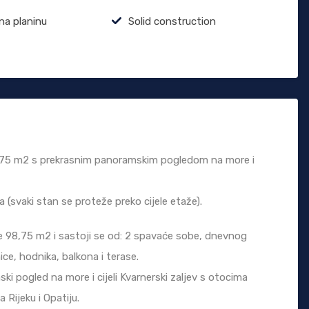
na planinu
Solid construction
98,75 m2 s prekrasnim panoramskim pogledom na more i
 (svaki stan se proteže preko cijele etaže).
je 98,75 m2 i sastoji se od: 2 spavaće sobe, dnevnog
ce, hodnika, balkona i terase.
ki pogled na more i cijeli Kvarnerski zaljev s otocima
Rijeku i Opatiju.