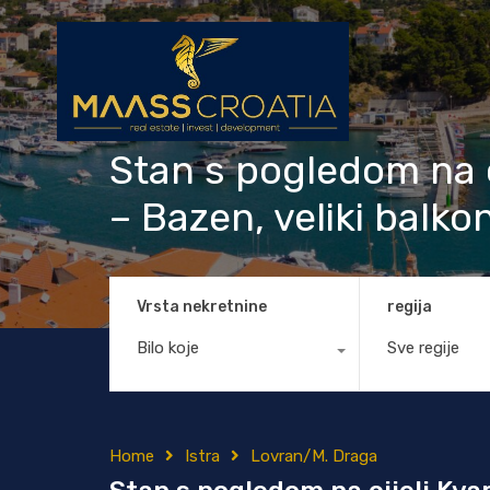
Stan s pogledom na cij
– Bazen, veliki balko
Vrsta nekretnine
regija
Bilo koje
Sve regije
Home
Istra
Lovran/M. Draga