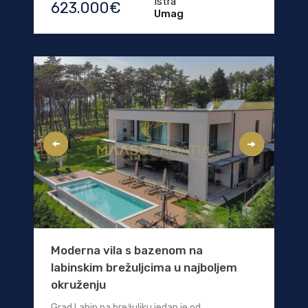
Istra
623.000€
Umag
Moderna vila s bazenom na
labinskim brežuljcima u najboljem
okruženju
Grad Labin na brežuljku jedan je od