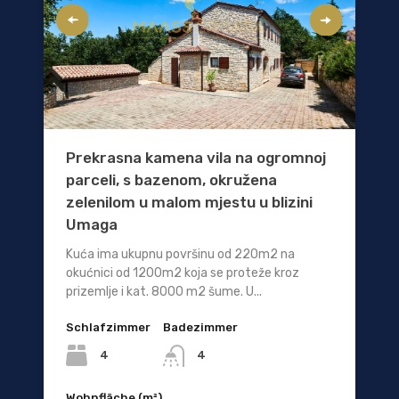
Prekrasna kamena vila na ogromnoj
parceli, s bazenom, okružena
zelenilom u malom mjestu u blizini
Umaga
Kuća ima ukupnu površinu od 220m2 na
okućnici od 1200m2 koja se proteže kroz
prizemlje i kat. 8000 m2 šume. U...
Schlafzimmer
Badezimmer
4
4
Wohnfläche (m²)