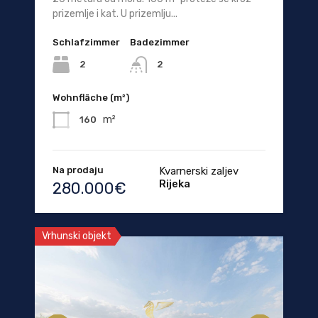
prizemlje i kat. U prizemlju...
Schlafzimmer
Badezimmer
2
2
Wohnfläche (m²)
m²
160
Na prodaju
Kvarnerski zaljev
Rijeka
280.000€
Vrhunski objekt