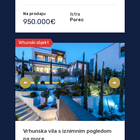
Na prodaju
Istra
Porec
950.000€
Vrhunski objekt
Vrhunska vila s iznimnim pogledom
na more