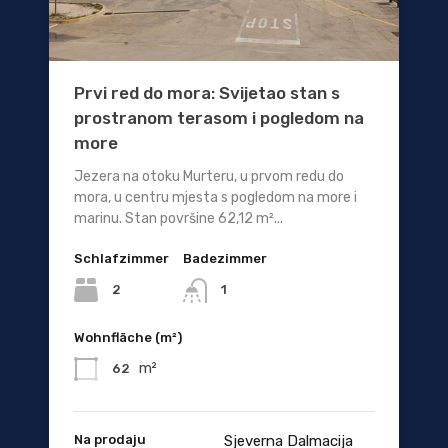
Prvi red do mora: Svijetao stan s
prostranom terasom i pogledom na
more
Jezera na otoku Murteru, u prvom redu do
mora, u centru mjesta s pogledom na more i
marinu. Stan površine 62,12 m²...
Schlafzimmer
Badezimmer
2
1
Wohnfläche (m²)
m²
62
Na prodaju
Sjeverna Dalmacija