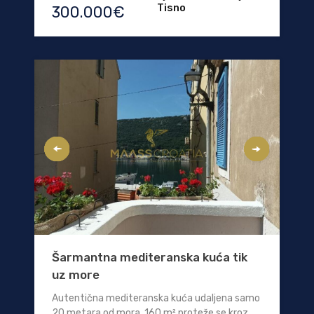
Tisno
300.000€
Šarmantna mediteranska kuća tik
uz more
Autentična mediteranska kuća udaljena samo
20 metara od mora. 160 m² proteže se kroz