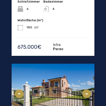
Schlafzimmer
Badezimmer
6
4
Wohnfläche (m²)
m²
180
Istra
675.000€
Porec