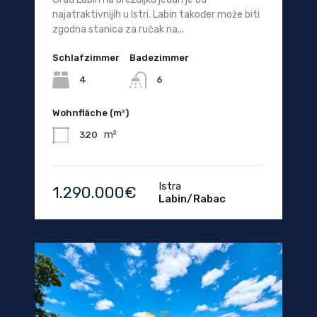
najatraktivnijih u Istri. Labin također može biti
zgodna stanica za ručak na...
Schlafzimmer
Badezimmer
4
6
Wohnfläche (m²)
m²
320
Istra
1.290.000€
Labin/Rabac