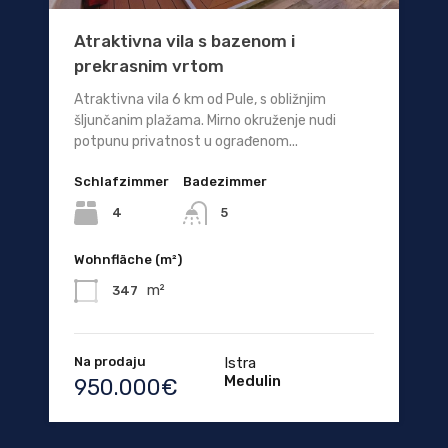
Atraktivna vila s bazenom i
prekrasnim vrtom
Atraktivna vila 6 km od Pule, s obližnjim
šljunčanim plažama. Mirno okruženje nudi
potpunu privatnost u ograđenom...
Schlafzimmer
Badezimmer
4
5
Wohnfläche (m²)
m²
347
Na prodaju
Istra
Medulin
950.000€