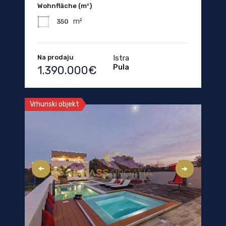
Wohnfläche (m²)
m²
350
Na prodaju
Istra
Pula
1.390.000€
Vrhunski objekt