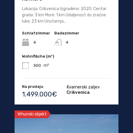
Lokacija: Crikvenica Izgrađeno: 2020. Centar
grada: 3 km More: 1 km Udaljenost do zračne
luke: 23 km Unutarnja...
Schlafzimmer
Badezimmer
4
4
Wohnfläche (m²)
m²
300
Na prodaju
Kvarnerski zaljev
Crikvenica
1.499.000€
Vrhunski objekt