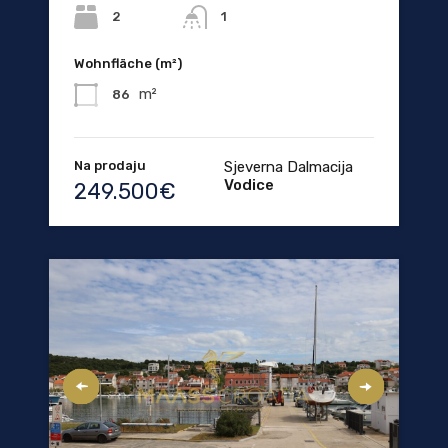
2
1
Wohnfläche (m²)
m²
86
Na prodaju
Sjeverna Dalmacija
Vodice
249.500€