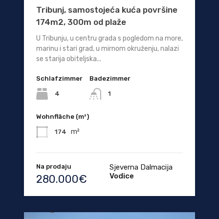
Tribunj, samostojeća kuća površine
174m2, 300m od plaže
U Tribunju, u centru grada s pogledom na more,
marinu i stari grad, u mirnom okruženju, nalazi
se starija obiteljska...
Schlafzimmer
Badezimmer
4
1
Wohnfläche (m²)
m²
174
Na prodaju
Sjeverna Dalmacija
Vodice
280.000€