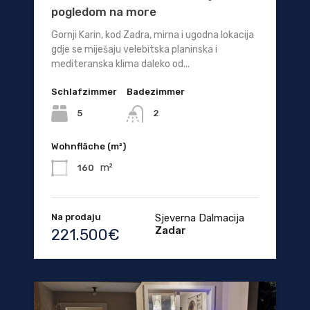
pogledom na more
Gornji Karin, kod Zadra, mirna i ugodna lokacija
gdje se miješaju velebitska planinska i
mediteranska klima daleko od...
Schlafzimmer
Badezimmer
5
2
Wohnfläche (m²)
m²
160
Na prodaju
Sjeverna Dalmacija
Zadar
221.500€