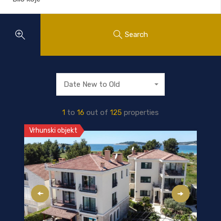
Search
Date New to Old
1
to
16
out of
125
properties
Vrhunski objekt