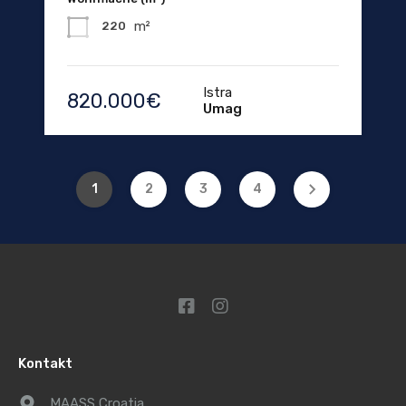
m²
220
Istra
820.000€
Umag
1
2
3
4
Kontakt
MAASS Croatia