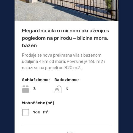
Elegantna vila u mirnom okruženju s
pogledom na prirodu – blizina mora,
bazen
Prodaje se nova prekrasna vila s bazenom
udaljena 4 km od mora. Površine je 160 m2 i
nalazi se na parceli od 820 m2....
Schlafzimmer
Badezimmer
3
3
Wohnfläche (m²)
m²
160