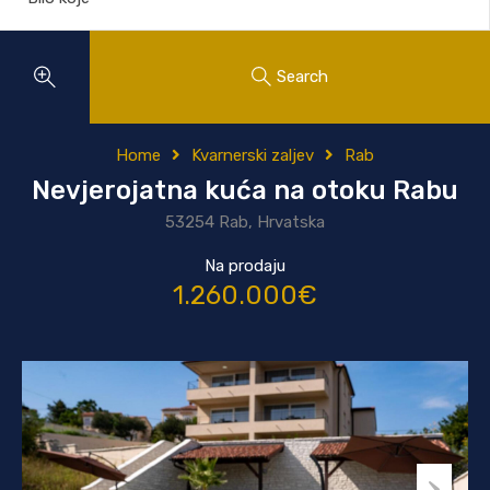
Search
Home
Kvarnerski zaljev
Rab
Nevjerojatna kuća na otoku Rabu
53254 Rab, Hrvatska
Na prodaju
1.260.000€