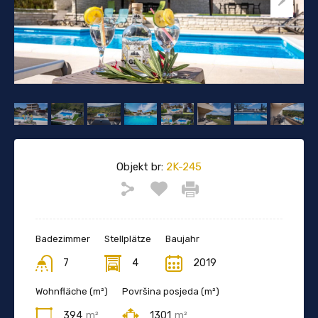
Objekt br:
2K-245
Badezimmer
Stellplätze
Baujahr
7
4
2019
Wohnfläche (m²)
Površina posjeda (m²)
394
m²
1301
m²