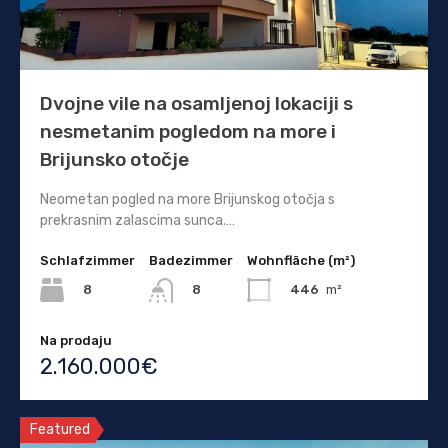
Dvojne vile na osamljenoj lokaciji s
nesmetanim pogledom na more i
Brijunsko otočje
Neometan pogled na more Brijunskog otočja s
prekrasnim zalascima sunca.…
Schlafzimmer
Badezimmer
Wohnfläche (m²)
8
446
m²
8
Na prodaju
2.160.000€
Featured