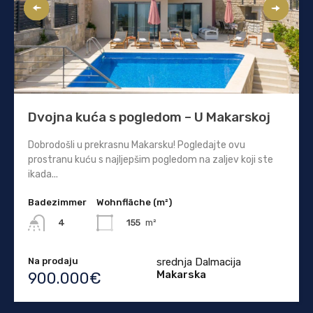
Dvojna kuća s pogledom – U Makarskoj
Dobrodošli u prekrasnu Makarsku! Pogledajte ovu
prostranu kuću s najljepšim pogledom na zaljev koji ste
ikada...
Badezimmer
Wohnfläche (m²)
155
m²
4
Na prodaju
srednja Dalmacija
Makarska
900.000€