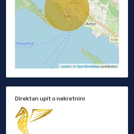
Leaflet
| ©
OpenStreetMap
contributors
Direktan upit o nekretnini