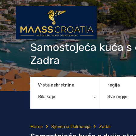
Samostojeća kuća s d
Zadra
Vrsta nekretnine
regija
Bilo koje
Sve regije
Home
Sjeverna Dalmacija
Zadar