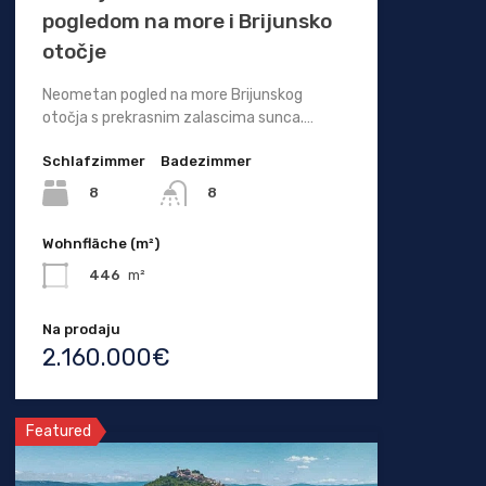
pogledom na more i Brijunsko
otočje
Neometan pogled na more Brijunskog
otočja s prekrasnim zalascima sunca.…
Schlafzimmer
Badezimmer
8
8
Wohnfläche (m²)
446
m²
Na prodaju
2.160.000€
Featured