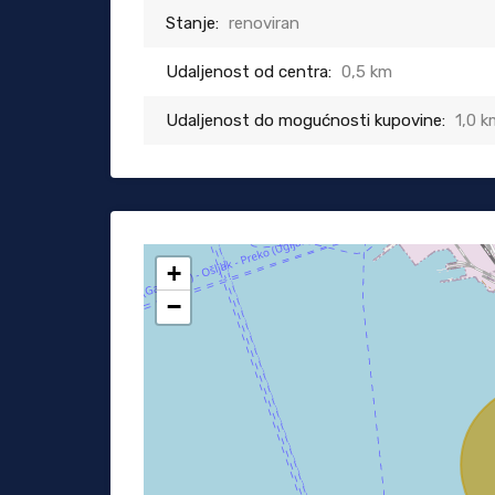
Stanje:
renoviran
Udaljenost od centra:
0,5 km
Udaljenost do mogućnosti kupovine:
1,0 k
+
−