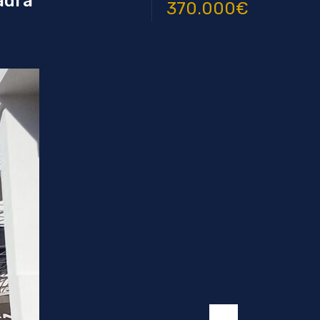
adra
370.000€