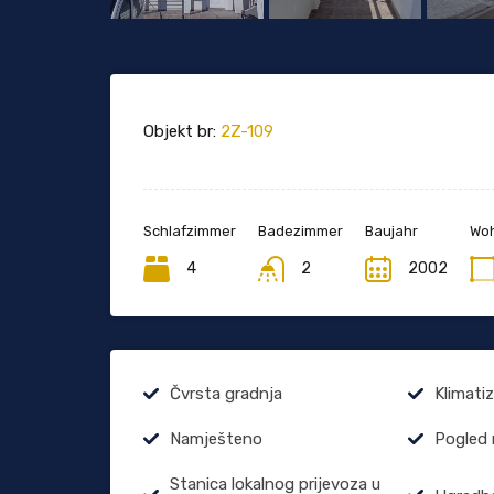
Objekt br:
2Z-109
Schlafzimmer
Badezimmer
Baujahr
Woh
4
2
2002
Čvrsta gradnja
Klimatiz
Namješteno
Pogled 
Stanica lokalnog prijevoza u