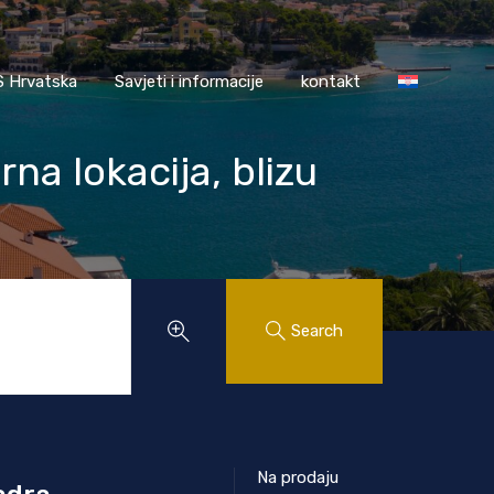
AASS Hrvatska
Savjeti i informacije
kontakt
 Hrvatska
Savjeti i informacije
kontakt
na lokacija, blizu
Search
Na prodaju