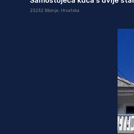
Samostojeća kuća s dvije stam
23232 Bibinje, Hrvatska