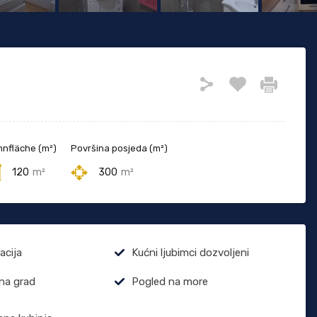
nfläche (m²)
Površina posjeda (m²)
120
m²
300
m²
acija
Kućni ljubimci dozvoljeni
na grad
Pogled na more