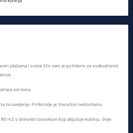
na kuhinja
nčanim plažama i svime što vam je potrebno za svakodnevni
barove.
 metara od mora.
mna za useljenje. Potkrovlje je trenutno nedovršeno.
80 m2 s dnevnim boravkom koji uključuje kuhinju, dvije