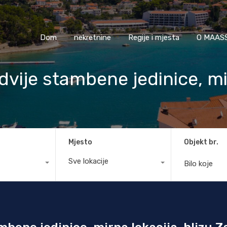
Dom
nekretnine
Regije i mjesta
O M
Dom
nekretnine
Regije i mjesta
O MAASS
vije stambene jedinice, mir
Mjesto
Objekt br.
Sve lokacije