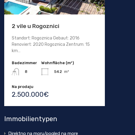
2 vile u Rogoznici
Standort: Rogoznica Gebaut: 2016
Renoviert: 2020 Rogoznica Zentrum: 15
km…
Badezimmer
Wohnfläche (m²)
542
m²
8
Na prodaju
2.500.000€
Immobilientypen
Direktno na moru/pogled na more