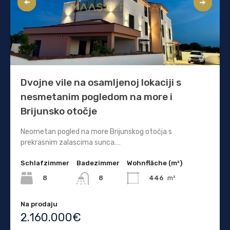
Dvojne vile na osamljenoj lokaciji s
nesmetanim pogledom na more i
Brijunsko otočje
Neometan pogled na more Brijunskog otočja s
prekrasnim zalascima sunca.…
Schlafzimmer
Badezimmer
Wohnfläche (m²)
8
446
m²
8
Na prodaju
2.160.000€