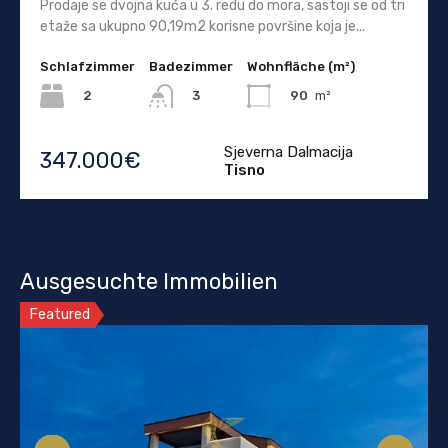
Prodaje se dvojna kuća u 3. redu do mora, sastoji se od tri
etaže sa ukupno 90,19m2 korisne površine koja je...
Schlafzimmer
Badezimmer
Wohnfläche (m²)
2
90
m²
3
Sjeverna Dalmacija
347.000€
Tisno
Ausgesuchte Immobilien
Featured