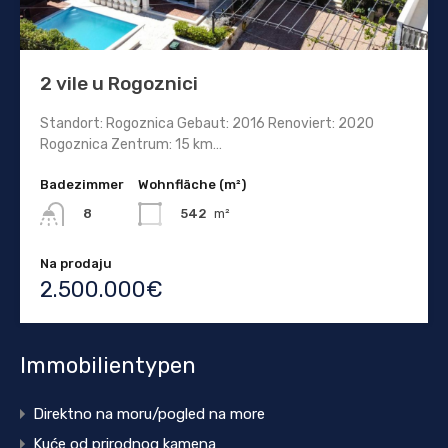
2 vile u Rogoznici
Standort: Rogoznica Gebaut: 2016 Renoviert: 2020
Rogoznica Zentrum: 15 km…
Badezimmer
Wohnfläche (m²)
542
m²
8
Na prodaju
2.500.000€
Immobilientypen
Direktno na moru/pogled na more
Kuće od prirodnog kamena