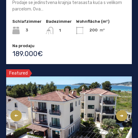
Prodaje se jedinstvena krajnja terasasta kuća s velikom
parcelom. Ova…
Schlafzimmer
Badezimmer
Wohnfläche (m²)
3
200
m²
1
Na prodaju
189.000€
Featured