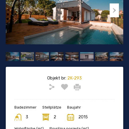
Objekt br:
2K-293
Badezimmer
Stellplätze
Baujahr
3
2
2015
Wohnfläche (m²)
Površina posjeda (m²)