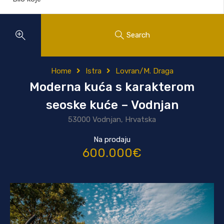
Search
Home
Istra
Lovran/M. Draga
Moderna kuća s karakterom
seoske kuće – Vodnjan
53000 Vodnjan, Hrvatska
Na prodaju
600.000€