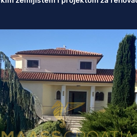
likim zemljistem i projektom za renova