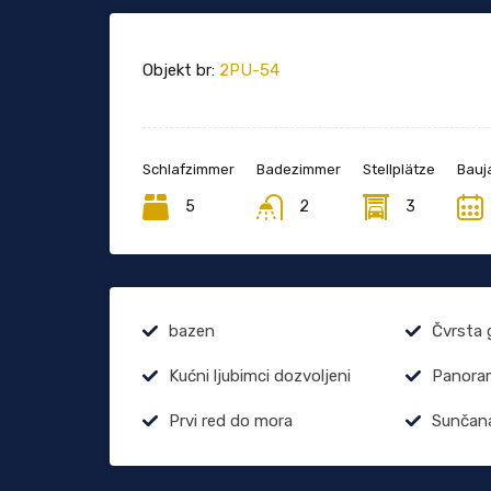
Objekt br:
2PU-54
Schlafzimmer
Badezimmer
Stellplätze
Bauj
5
2
3
bazen
Čvrsta 
Kućni ljubimci dozvoljeni
Panoram
Prvi red do mora
Sunčana