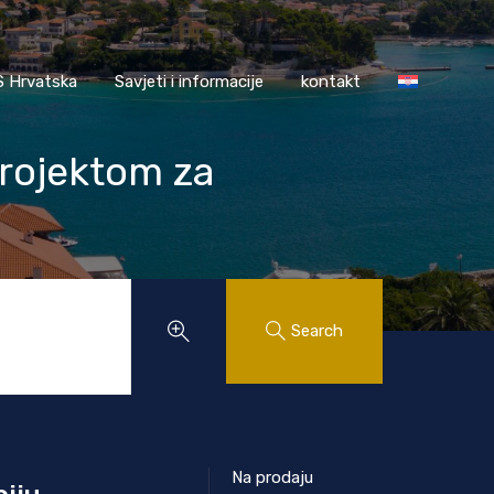
AASS Hrvatska
Savjeti i informacije
kontakt
 Hrvatska
Savjeti i informacije
kontakt
projektom za
Search
Na prodaju