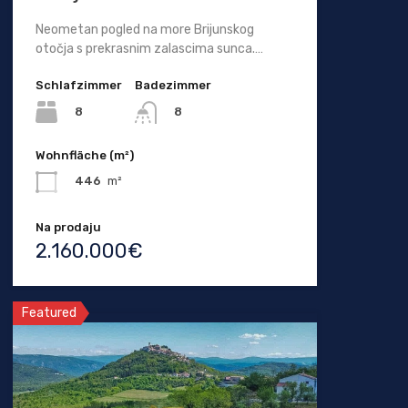
Neometan pogled na more Brijunskog
otočja s prekrasnim zalascima sunca.…
Schlafzimmer
Badezimmer
8
8
Wohnfläche (m²)
446
m²
Na prodaju
2.160.000€
Featured