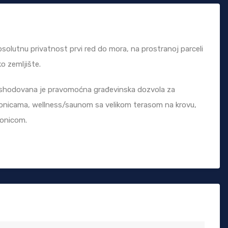
apsolutnu privatnost prvi red do mora, na prostranoj parceli
o zemljište.
Ishodovana je pravomoćna građevinska dozvola za
aonicama, wellness/saunom sa velikom terasom na krovu,
aonicom.