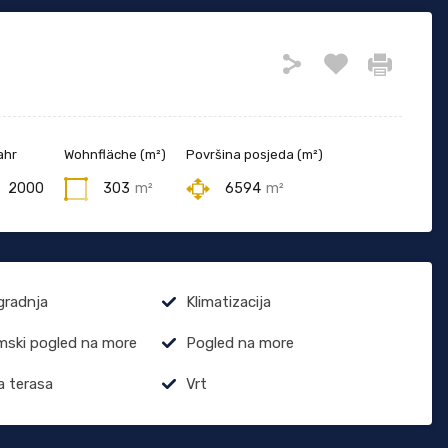
ahr
Wohnfläche (m²)
Površina posjeda (m²)
2000
303
m²
6594
m²
gradnja
Klimatizacija
ski pogled na more
Pogled na more
 terasa
Vrt