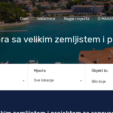
Dom
nekretnine
Regije i mjesta
O M
Dom
nekretnine
Regije i mjesta
O MAASS
ra sa velikim zemljistem i 
Mjesto
Objekt br.
Sve lokacije