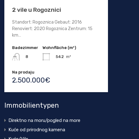
2 vile u Rogoznici
Standort: Rogoznica Gebaut: 2016
Renoviert: 2020 Rogoznica Zentrum: 15
km…
Badezimmer
Wohnfläche (m²)
542
m²
8
Na prodaju
2.500.000€
Immobilientypen
Direktno na moru/pogled na more
Kuće od prirodnog kamena