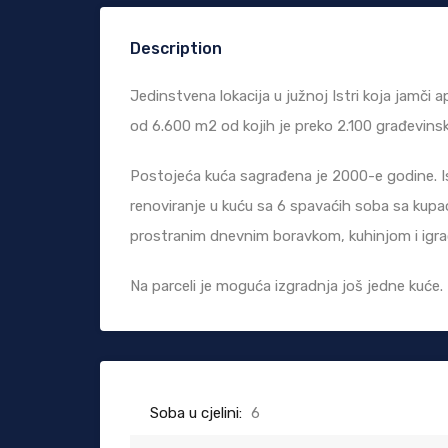
Description
Jedinstvena lokacija u južnoj Istri koja jamči 
od 6.600 m2 od kojih je preko 2.100 građevinsk
Postojeća kuća sagrađena je 2000-e godine. 
renoviranje u kuću sa 6 spavaćih soba sa kup
prostranim dnevnim boravkom, kuhinjom i igr
Na parceli je moguća izgradnja još jedne kuće.
Soba u cjelini:
6