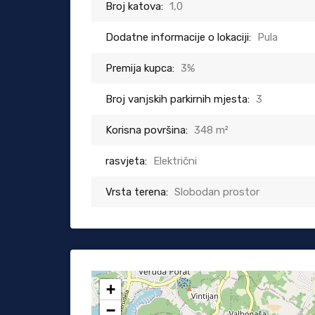
Broj katova:
1,0
Dodatne informacije o lokaciji:
Pula
Premija kupca:
3%
Broj vanjskih parkirnih mjesta:
3
Korisna površina:
348 m²
rasvjeta:
Električni
Vrsta terena:
Slobodan prostor
+
−