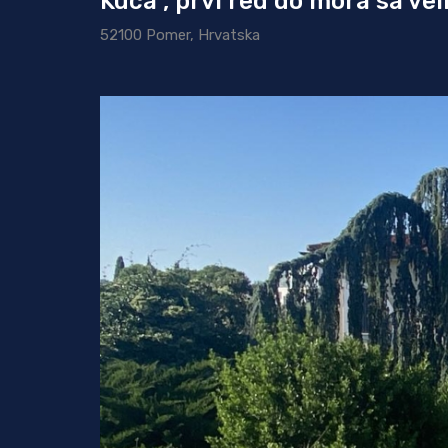
Kuca , prvi red do mora sa ve
52100 Pomer, Hrvatska