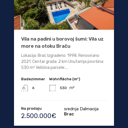
Vila na padini u borovoj šumi: Vila uz
more na otoku Braču
Lokacija: Brač Izgrađeno: 1998. Renovirano:
2021. Centar grada: 2 km Unutarnja površina:
530 m² Veličina parcele:...
Badezimmer
Wohnfläche (m²)
m²
530
6
Na prodaju
srednja Dalmacija
Brac
2.500.000€