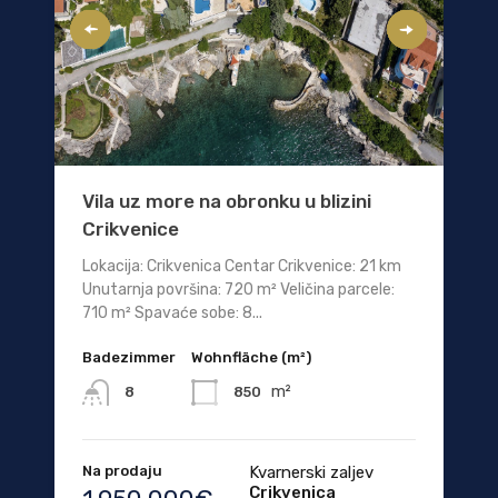
Vila uz more na obronku u blizini
Crikvenice
Lokacija: Crikvenica Centar Crikvenice: 21 km
Unutarnja površina: 720 m² Veličina parcele:
710 m² Spavaće sobe: 8...
Badezimmer
Wohnfläche (m²)
m²
850
8
Na prodaju
Kvarnerski zaljev
Crikvenica