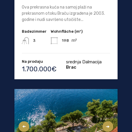
Ova prekrasna kuća na samoj plaži na
prekrasnom otoku Braču izgrađena je 2003.
godine i nudi savršeno utočište...
Badezimmer
Wohnfläche (m²)
m²
198
3
Na prodaju
srednja Dalmacija
Brac
1.700.000€