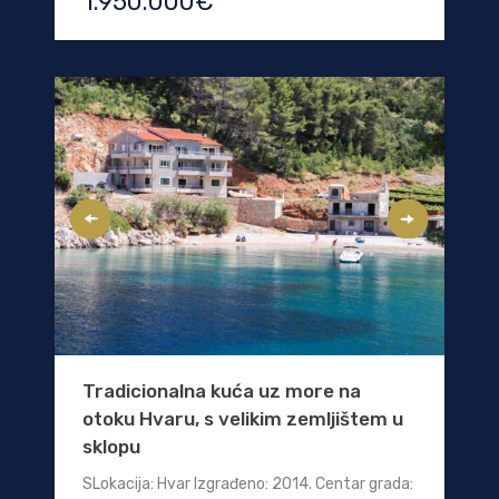
1.950.000€
Tradicionalna kuća uz more na
otoku Hvaru, s velikim zemljištem u
sklopu
SLokacija: Hvar Izgrađeno: 2014. Centar grada: