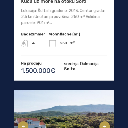
Kuća uz more na otoku Šolti
Lokacija: Šolta Izgrađeno: 2013. Centar grada:
2,5 km Unutarnja površina: 250 m² Veličina
parcele: 901 m²...
Badezimmer
Wohnfläche (m²)
m²
250
4
Na prodaju
srednja Dalmacija
Solta
1.500.000€