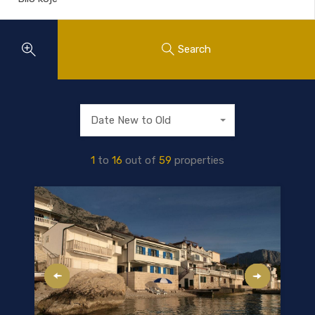
Search
Date New to Old
1
to
16
out of
59
properties