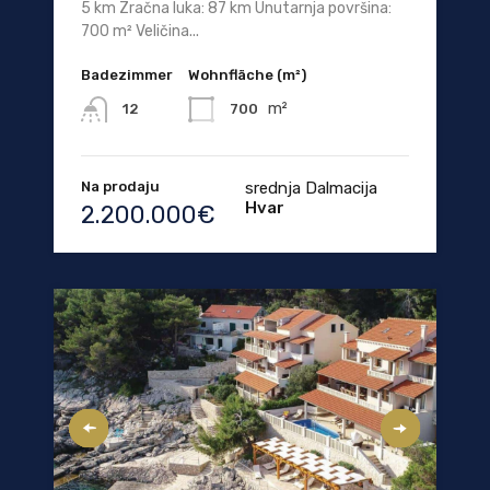
5 km Zračna luka: 87 km Unutarnja površina:
700 m² Veličina...
Badezimmer
Wohnfläche (m²)
m²
700
12
Na prodaju
srednja Dalmacija
Hvar
2.200.000€