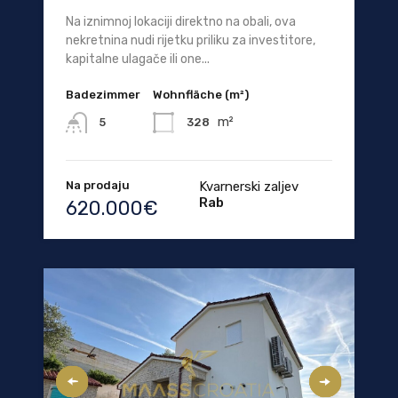
Na iznimnoj lokaciji direktno na obali, ova
nekretnina nudi rijetku priliku za investitore,
kapitalne ulagače ili one...
Badezimmer
Wohnfläche (m²)
m²
328
5
Na prodaju
Kvarnerski zaljev
Rab
620.000€