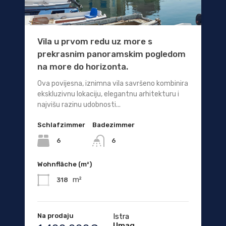
Vila u prvom redu uz more s
prekrasnim panoramskim pogledom
na more do horizonta.
Ova povijesna, iznimna vila savršeno kombinira
ekskluzivnu lokaciju, elegantnu arhitekturu i
najvišu razinu udobnosti...
Schlafzimmer
Badezimmer
6
6
Wohnfläche (m²)
m²
318
Na prodaju
Istra
Umag