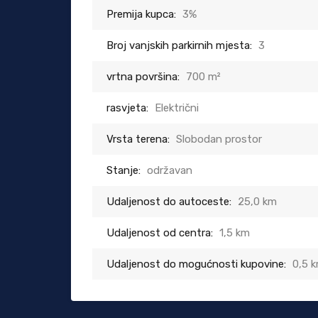
Premija kupca:
3%
Broj vanjskih parkirnih mjesta:
3
vrtna površina:
700 m²
rasvjeta:
Električni
Vrsta terena:
Slobodan prostor
Stanje:
održavan
Udaljenost do autoceste:
25,0 km
Udaljenost od centra:
1,5 km
Udaljenost do mogućnosti kupovine:
0,5 