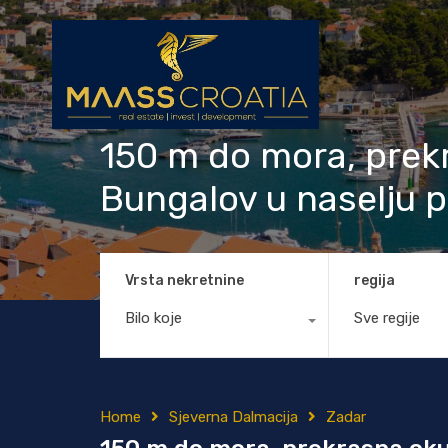
150 m do mora, prekr
Bungalov u naselju 
Vrsta nekretnine
regija
Bilo koje
Sve regije
Home
Sjeverna Dalmacija
Zadar