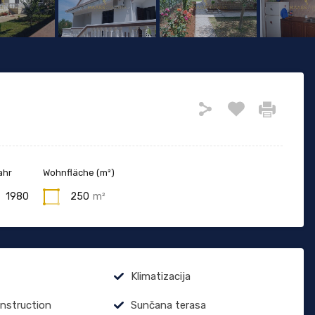
ahr
Wohnfläche (m²)
1980
250
m²
Klimatizacija
onstruction
Sunčana terasa