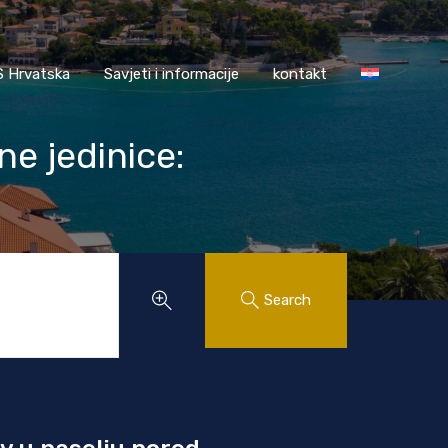
AASS Hrvatska
Savjeti i informacije
kontakt
 Hrvatska
Savjeti i informacije
kontakt
e jedinice:
Search