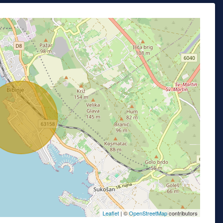
Leaflet
| ©
OpenStreetMap
contributors