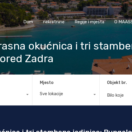
Dom
nekretnine
Regije i mjesta
O M
Dom
nekretnine
Regije i mjesta
O MAASS
asna okućnica i tri stamben
pored Zadra
Mjesto
Objekt br.
Sve lokacije