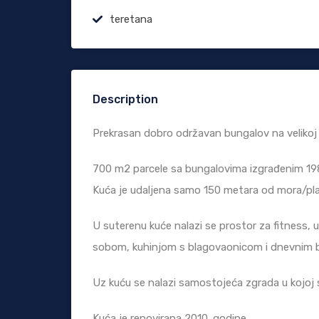
teretana
Description
Prekrasan dobro održavan bungalov na velikoj pa
700 m2 parcele sa bungalovima izgrađenim 1980
Kuća je udaljena samo 150 metara od mora/pla
U suterenu kuće nalazi se prostor za fitness,
sobom, kuhinjom s blagovaonicom i dnevnim 
Uz kuću se nalazi samostojeća zgrada u kojoj 
Kuća je renovirana 2010. godine.