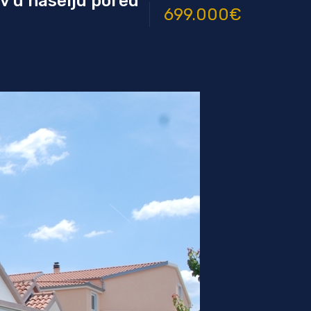
v u naselju pored
699.000€