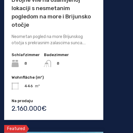
lokaciji s nesmetanim
pogledom na more i Brijunsko
otočje
Neometan pogled na more Brijunskog
otočja s prekrasnim zalascima sunca.…
Schlafzimmer
Badezimmer
8
8
Wohnfläche (m²)
446
m²
Na prodaju
2.160.000€
Featured