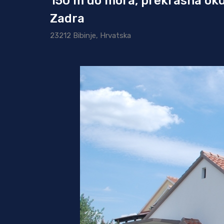
150 m do mora, prekrasna okuć
Zadra
23212 Bibinje, Hrvatska