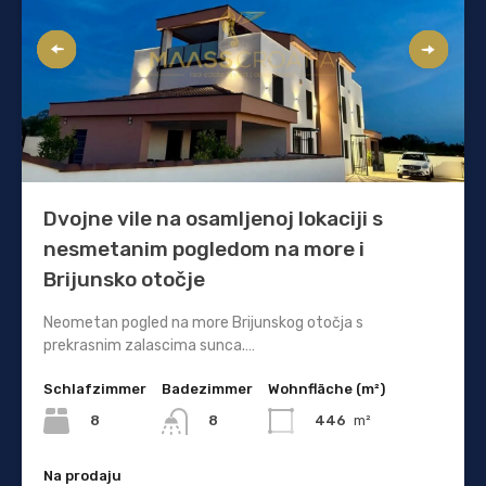
Dvojne vile na osamljenoj lokaciji s
nesmetanim pogledom na more i
Brijunsko otočje
Neometan pogled na more Brijunskog otočja s
prekrasnim zalascima sunca.…
Schlafzimmer
Badezimmer
Wohnfläche (m²)
8
446
m²
8
Na prodaju