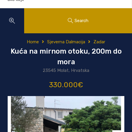
Search
Home
Sjeverna Dalmacija
Zadar
Kuća na mirnom otoku, 200m do
mora
23545 Molat, Hrvatska
330.000€