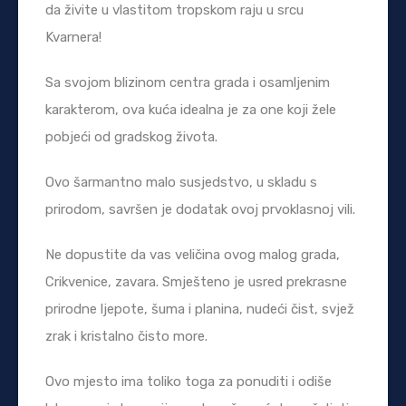
da živite u vlastitom tropskom raju u srcu
Kvarnera!
Sa svojom blizinom centra grada i osamljenim
karakterom, ova kuća idealna je za one koji žele
pobjeći od gradskog života.
Ovo šarmantno malo susjedstvo, u skladu s
prirodom, savršen je dodatak ovoj prvoklasnoj vili.
Ne dopustite da vas veličina ovog malog grada,
Crikvenice, zavara. Smješteno je usred prekrasne
prirodne ljepote, šuma i planina, nudeći čist, svjež
zrak i kristalno čisto more.
Ovo mjesto ima toliko toga za ponuditi i odiše