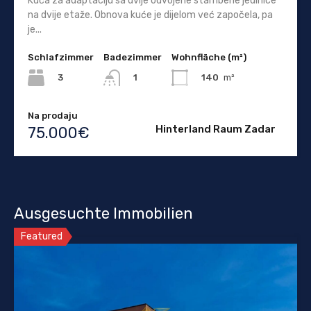
Kuća za adaptaciju sa dvije odvojene stambene jedinice
na dvije etaže. Obnova kuće je dijelom već započela, pa
je...
Schlafzimmer
Badezimmer
Wohnfläche (m²)
3
140
m²
1
Na prodaju
Hinterland Raum Zadar
75.000€
Ausgesuchte Immobilien
Featured