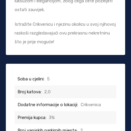
luksuzom i elegancijom, zbog čega ćete poželjeti
ostati zauvijek.
Istražite Crikvenicu i njezinu okolicu u svoj njihovoj
raskoši razgledavajući ovu prekrasnu nekretninu
što je prije moguće!
Soba u cjelini:
5
Broj katova:
2,0
Dodatne informacije o lokaciji:
Crikvenica
Premija kupca:
3%
Broj vanjskih parkirnih mjesta:
2