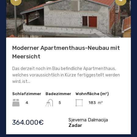
Moderner Apartmenthaus-Neubau mit
Meersicht
Das derzeit noch im Bau befindliche Apartmenthaus,
welches voraussichtlich in Kürze fertiggestellt werden
wird, ist...
Schlafzimmer
Badezimmer
Wohnfläche (m²)
4
183
m²
5
Sjeverna Dalmacija
364.000€
Zadar