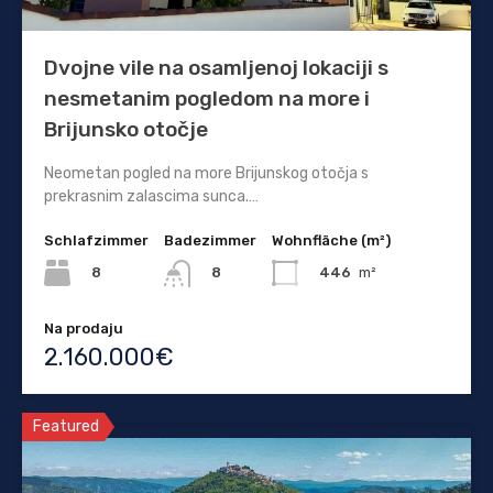
Dvojne vile na osamljenoj lokaciji s
nesmetanim pogledom na more i
Brijunsko otočje
Neometan pogled na more Brijunskog otočja s
prekrasnim zalascima sunca.…
Schlafzimmer
Badezimmer
Wohnfläche (m²)
8
446
m²
8
Na prodaju
2.160.000€
Featured