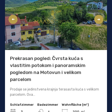
Prekrasan pogled: Čvrsta kuća s
vlastitim potokom i panoramskim
pogledom na Motovun i velikom
parcelom
Prodaje se jedinstvena krajnja terasasta kuća s velikom
parcelom. Ova…
Schlafzimmer
Badezimmer
Wohnfläche (m²)
3
200
m²
1