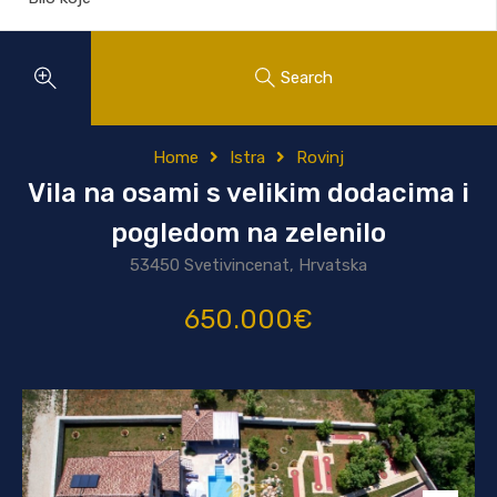
Search
Home
Istra
Rovinj
Vila na osami s velikim dodacima i
pogledom na zelenilo
53450 Svetivincenat, Hrvatska
650.000€