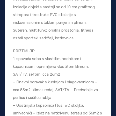
Izolacija objekta sastoji se od 10 cm grafitnog
stiropora i trostruke PVC stolarije s
niskoemisionim staklom punjenim plinom.
Suteren: multifunkcionalna prostorija, fitnes i
ostali sportski sadržaji, kotlovnica
PRIZEMLJE:
1. spavaća soba s vlastitim hodnikom i
kupaonicom, opremljena vlastitom klimom,
SAT/TV, sefom; cca 26m2
– Dnevni boravak s kuhinjom i blagovaonicom –
cca 55m2, klima uređaj, SAT/TV – Predsoblje za
perilicu i sušilicu rublja
– Gostinjska kupaonica (tuš, WC školjka,
umivaonik) – Izlaz na natkrivenu terasu od 36m2 s