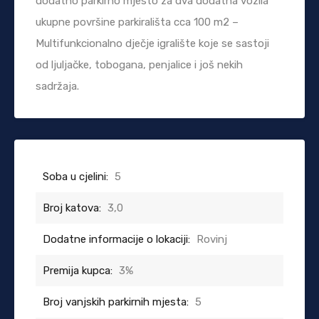
dodatno parkirno mjesto za dva dodatna vozila
ukupne površine parkirališta cca 100 m2 –
Multifunkcionalno dječje igralište koje se sastoji
od ljuljačke, tobogana, penjalice i još nekih
sadržaja.
Soba u cjelini:
5
Broj katova:
3,0
Dodatne informacije o lokaciji:
Rovinj
Premija kupca:
3%
Broj vanjskih parkirnih mjesta:
5