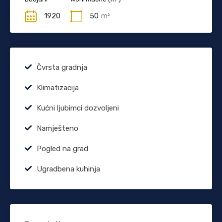
1920
50
m²
Čvrsta gradnja
Klimatizacija
Kućni ljubimci dozvoljeni
Namješteno
Pogled na grad
Ugradbena kuhinja