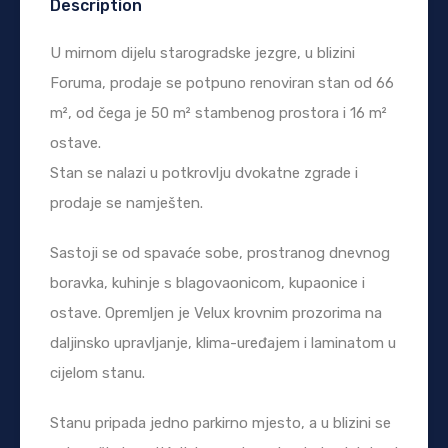
Description
U mirnom dijelu starogradske jezgre, u blizini
Foruma, prodaje se potpuno renoviran stan od 66
m², od čega je 50 m² stambenog prostora i 16 m²
ostave.
Stan se nalazi u potkrovlju dvokatne zgrade i
prodaje se namješten.
Sastoji se od spavaće sobe, prostranog dnevnog
boravka, kuhinje s blagovaonicom, kupaonice i
ostave. Opremljen je Velux krovnim prozorima na
daljinsko upravljanje, klima-uređajem i laminatom u
cijelom stanu.
Stanu pripada jedno parkirno mjesto, a u blizini se