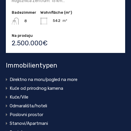
Rogoznica Zentrum: 15 km…
Badezimmer
Wohnfläche (m²)
542
m²
8
Na prodaju
2.500.000€
Immobilientypen
Direktno na moru/pogled na more
Kuće od prirodnog kamena
Kuće/Vile
Odmarališta/hoteli
Poslovni prostor
Stanovi/Apartmani