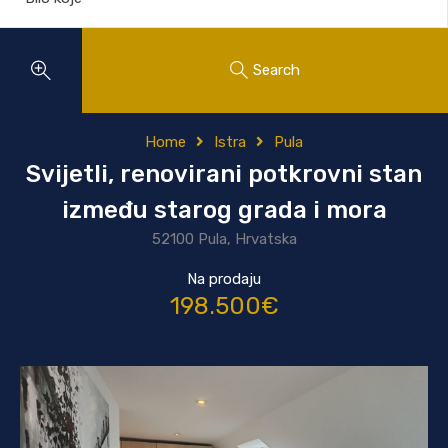
Search
Home
Istra
Pula
Svijetli, renovirani potkrovni stan
između starog grada i mora
52100 Pula, Hrvatska
Na prodaju
198.500€