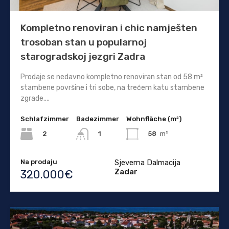
Kompletno renoviran i chic namješten
trosoban stan u popularnoj
starogradskoj jezgri Zadra
Prodaje se nedavno kompletno renoviran stan od 58 m²
stambene površine i tri sobe, na trećem katu stambene
zgrade....
Schlafzimmer
Badezimmer
Wohnfläche (m²)
2
58
m²
1
Na prodaju
Sjeverna Dalmacija
Zadar
320.000€