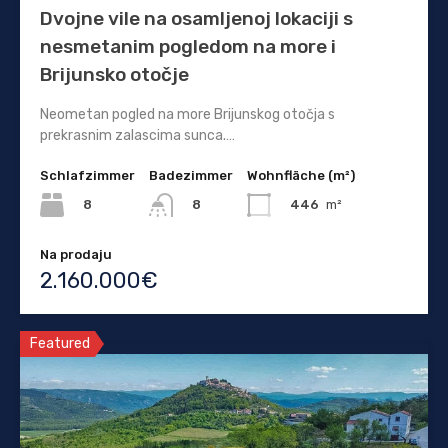
Dvojne vile na osamljenoj lokaciji s
nesmetanim pogledom na more i
Brijunsko otočje
Neometan pogled na more Brijunskog otočja s
prekrasnim zalascima sunca.…
Schlafzimmer
Badezimmer
Wohnfläche (m²)
8
446
m²
8
Na prodaju
2.160.000€
Featured