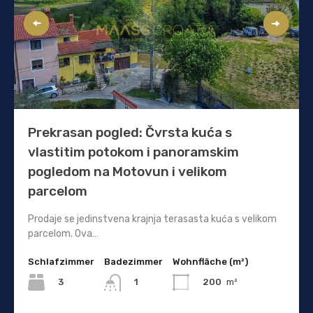
Prekrasan pogled: Čvrsta kuća s
vlastitim potokom i panoramskim
pogledom na Motovun i velikom
parcelom
Prodaje se jedinstvena krajnja terasasta kuća s velikom
parcelom. Ova…
Schlafzimmer
Badezimmer
Wohnfläche (m²)
3
200
m²
1