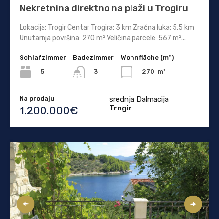
Nekretnina direktno na plaži u Trogiru
Lokacija: Trogir Centar Trogira: 3 km Zračna luka: 5,5 km
Unutarnja površina: 270 m² Veličina parcele: 567 m²...
Schlafzimmer
Badezimmer
Wohnfläche (m²)
5
270
m²
3
Na prodaju
srednja Dalmacija
Trogir
1.200.000€