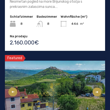
Neometan pogled na more Brijunskog otočja s
prekrasnim zalascima sunca.…
Schlafzimmer
Badezimmer
Wohnfläche (m²)
8
446
m²
8
Na prodaju
2.160.000€
Featured