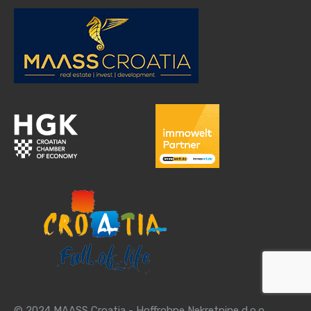
© 2024 MAASS Croatia - Hoffrohne Nekretnine d.o.o.