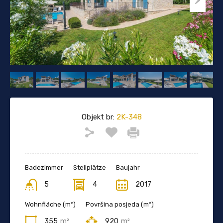
Objekt br:
2K-348
Badezimmer
Stellplätze
Baujahr
5
4
2017
Wohnfläche (m²)
Površina posjeda (m²)
355
m²
920
m²