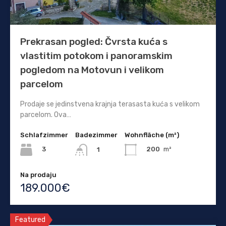
Prekrasan pogled: Čvrsta kuća s
vlastitim potokom i panoramskim
pogledom na Motovun i velikom
parcelom
Prodaje se jedinstvena krajnja terasasta kuća s velikom
parcelom. Ova…
Schlafzimmer
Badezimmer
Wohnfläche (m²)
3
200
m²
1
Na prodaju
189.000€
Featured