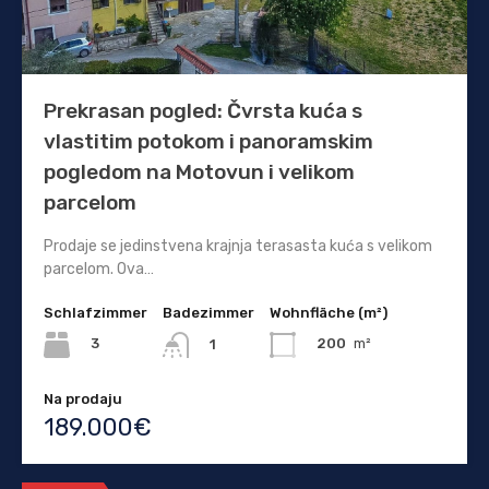
Prekrasan pogled: Čvrsta kuća s
vlastitim potokom i panoramskim
pogledom na Motovun i velikom
parcelom
Prodaje se jedinstvena krajnja terasasta kuća s velikom
parcelom. Ova…
Schlafzimmer
Badezimmer
Wohnfläche (m²)
3
200
m²
1
Na prodaju
189.000€