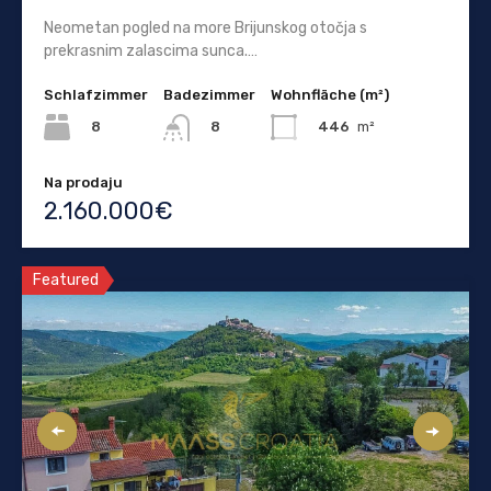
Neometan pogled na more Brijunskog otočja s
prekrasnim zalascima sunca.…
Schlafzimmer
Badezimmer
Wohnfläche (m²)
8
446
m²
8
Na prodaju
2.160.000€
Featured