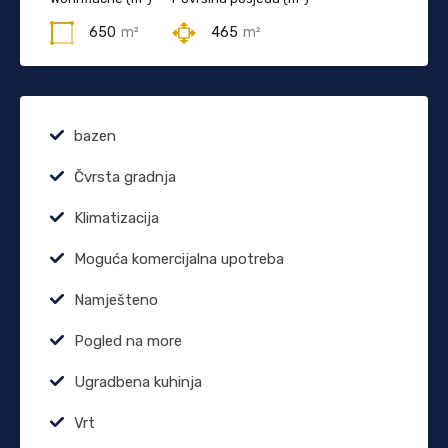
650
m²
465
m²
bazen
Čvrsta gradnja
Klimatizacija
Moguća komercijalna upotreba
Namješteno
Pogled na more
Ugradbena kuhinja
Vrt