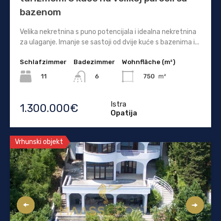
bazenom
Velika nekretnina s puno potencijala i idealna nekretnina
za ulaganje. Imanje se sastoji od dvije kuće s bazenima i...
Schlafzimmer
Badezimmer
Wohnfläche (m²)
11
750
m²
6
Istra
1.300.000€
Opatija
Vrhunski objekt