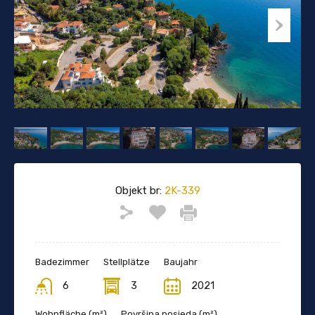
Objekt br:
2K-339
Badezimmer
Stellplätze
Baujahr
6
3
2021
Wohnfläche (m²)
Površina posjeda (m²)