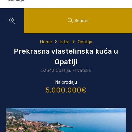
Search
Home
Istra
Opatija
Prekrasna vlastelinska kuća u
Opatiji
53343 Opatija, Hrvatska
Na prodaju
5.000.000€