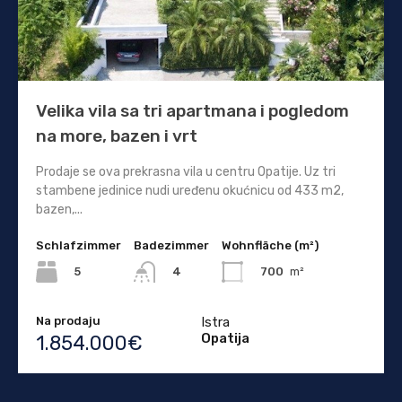
Velika vila sa tri apartmana i pogledom
na more, bazen i vrt
Prodaje se ova prekrasna vila u centru Opatije. Uz tri
stambene jedinice nudi uređenu okućnicu od 433 m2,
bazen,...
Schlafzimmer
Badezimmer
Wohnfläche (m²)
5
700
m²
4
Na prodaju
Istra
Opatija
1.854.000€