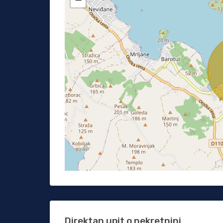
Direktan upit o nekretnini