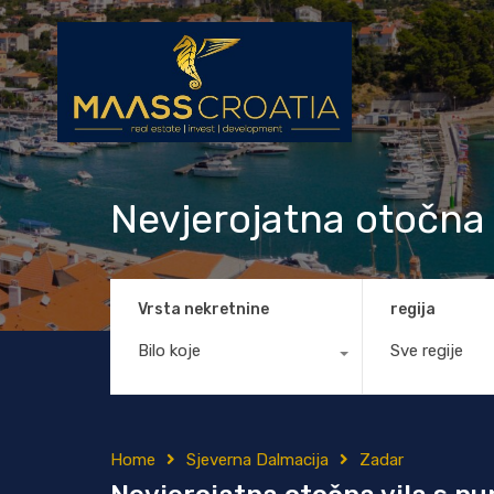
Nevjerojatna otočna
Vrsta nekretnine
regija
Bilo koje
Sve regije
Home
Sjeverna Dalmacija
Zadar