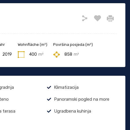
ahr
Wohnfläche (m²)
Površina posjeda (m²)
2019
400
m²
858
m²
gradnja
Klimatizacija
teno
Panoramski pogled na more
 terasa
Ugradbena kuhinja