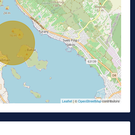
Leaflet
| ©
OpenStreetMap
contributors