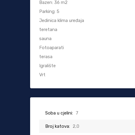
Bazen: 36 m2
Parking: 5
Jedinica klima uređaja
teretana
sauna
Fotoaparati
terasa
Igralište
Vrt
Soba u cjelini:
7
Broj katova:
2,0