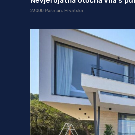
Nevjerojatna otočna vila s p
23000 Pašman, Hrvatska