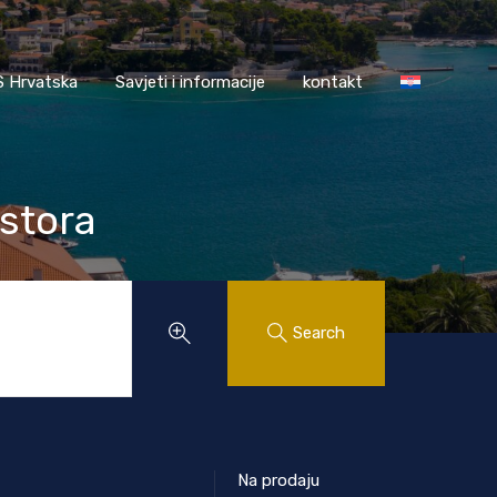
AASS Hrvatska
Savjeti i informacije
kontakt
 Hrvatska
Savjeti i informacije
kontakt
stora
Search
Na prodaju