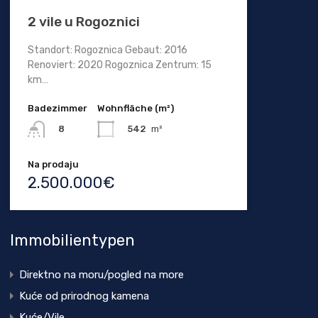
2 vile u Rogoznici
Standort: Rogoznica Gebaut: 2016
Renoviert: 2020 Rogoznica Zentrum: 15
km…
Badezimmer
Wohnfläche (m²)
542
m²
8
Na prodaju
2.500.000€
Immobilientypen
Direktno na moru/pogled na more
Kuće od prirodnog kamena
Kuće/Vile