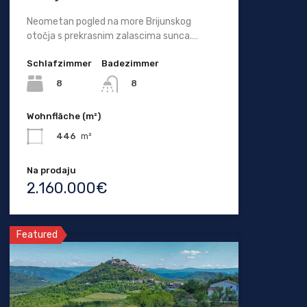
Neometan pogled na more Brijunskog
otočja s prekrasnim zalascima sunca.…
Schlafzimmer
Badezimmer
8
8
Wohnfläche (m²)
446
m²
Na prodaju
2.160.000€
Featured