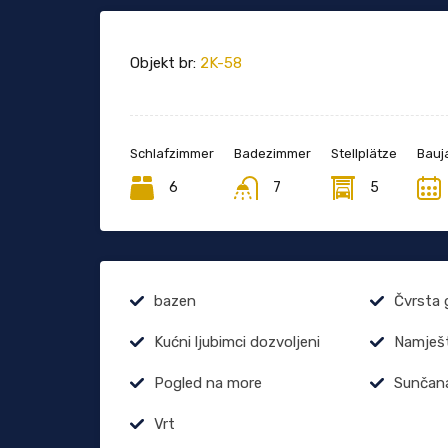
Objekt br:
2K-58
Schlafzimmer
Badezimmer
Stellplätze
Bauj
6
7
5
bazen
Čvrsta 
Kućni ljubimci dozvoljeni
Namješ
Pogled na more
Sunčana
Vrt