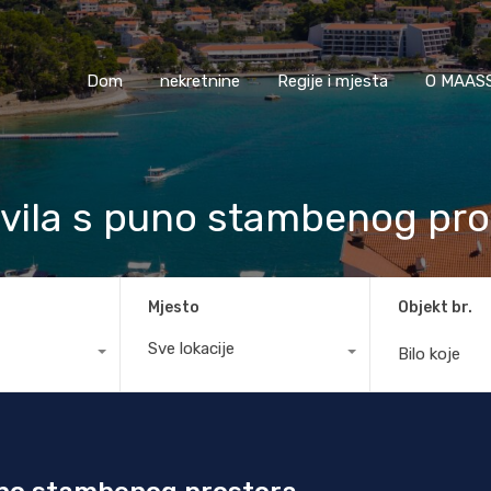
Dom
nekretnine
Regije i mjesta
O M
Dom
nekretnine
Regije i mjesta
O MAASS
 vila s puno stambenog pro
Mjesto
Objekt br.
Sve lokacije