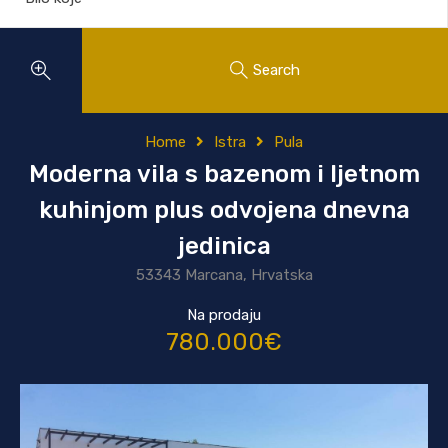
Search
Home
Istra
Pula
Moderna vila s bazenom i ljetnom
kuhinjom plus odvojena dnevna
jedinica
53343 Marcana, Hrvatska
Na prodaju
780.000€