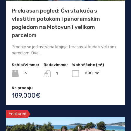
Prekrasan pogled: Čvrsta kuća s
vlastitim potokom i panoramskim
pogledom na Motovun i velikom
parcelom
Prodaje se jedinstvena krajnja terasasta kuća s velikom
parcelom. Ova…
Schlafzimmer
Badezimmer
Wohnfläche (m²)
3
200
m²
1
Na prodaju
189.000€
Featured