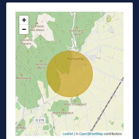
+
−
Leaflet
| ©
OpenStreetMap
contributors