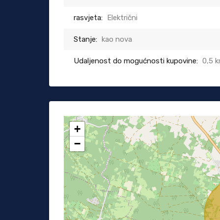
rasvjeta:
Električni
Stanje:
kao nova
Udaljenost do mogućnosti kupovine:
0,5 
+
−