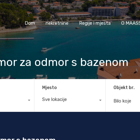
Dom
nekretnine
Regije i mjesta
O M
Dom
nekretnine
Regije i mjesta
O MAASS
mor za odmor s bazenom
Mjesto
Objekt br.
Sve lokacije