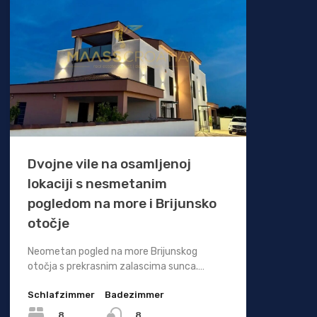
Dvojne vile na osamljenoj
lokaciji s nesmetanim
pogledom na more i Brijunsko
otočje
Neometan pogled na more Brijunskog
otočja s prekrasnim zalascima sunca.…
Schlafzimmer
Badezimmer
8
8