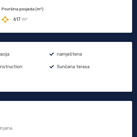
Površina posjeda (m²)
617
m²
acija
namještena
onstruction
Sunčana terasa
dnjana.