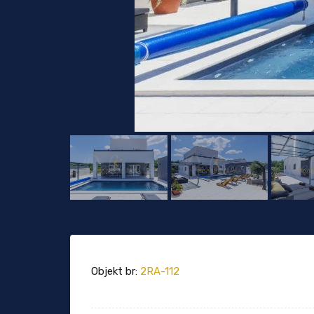
Objekt br:
2RA-112