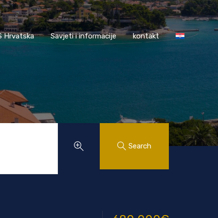
AASS Hrvatska
Savjeti i informacije
kontakt
 Hrvatska
Savjeti i informacije
kontakt
Search