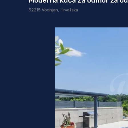
Moderna kuća za odmor za o
52215 Vodnjan, Hrvatska