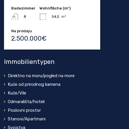
Badezimmer
Wohnfläche (m²)
542
m²
8
Na prodaju
2.500.000€
Immobilientypen
Direktno na moru/pogled na more
Kuće od prirodnog kamena
Kuće/Vile
Odmarališta/hoteli
Poslovni prostor
Stanovi/Apartmani
Svojstva