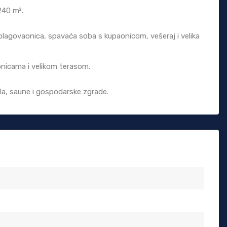
240 m².
i blagovaonica, spavaća soba s kupaonicom, vešeraj i velika
onicama i velikom terasom.
la, saune i gospodarske zgrade.