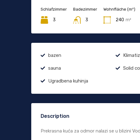
Schlafzimmer
Badezimmer
Wohnfläche (m²)
3
3
240
m²
bazen
Klimatiz
sauna
Solid c
Ugradbena kuhinja
Description
Prekrasna kuća za odmor nalazi se u blizini Vo