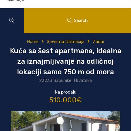
Search
Home
Sjeverna Dalmacija
Zadar
Kuća sa šest apartmana, idealna
za iznajmljivanje na odličnoj
lokaciji samo 750 m od mora
23233 Sabunike, Hrvatska
Na prodaju
510.000€