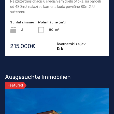
Na izuzetnoj lokaciji u središnjem dijelu otoka, na parceli
od 480m2 nalazi se kamena kuća površine 80m2. U
suterenu...
Schlafzimmer
Wohnfläche (m²)
2
80
m²
Kvarnerski zaljev
215.000€
Krk
Ausgesuchte Immobilien
Featured