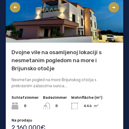
Dvojne vile na osamljenoj lokaciji s
nesmetanim pogledom na more i
Brijunsko otočje
Neometan pogled na more Brijunskog otočja s
prekrasnim zalascima sunca.…
Schlafzimmer
Badezimmer
Wohnfläche (m²)
8
446
m²
8
Na prodaju
2.160.000€