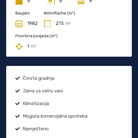
6
6
6
Baujahr
Wohnfläche (m²)
1982
275
m²
Površina posjeda (m²)
1
m²
Čvrsta gradnja
Jama za vatru vani
Klimatizacija
Moguća komercijalna upotreba
Namješteno