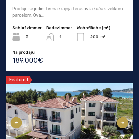
Prodaje se jedinstvena krajnja terasasta kuća s velikom
parcelom. Ova…
Schlafzimmer
Badezimmer
Wohnfläche (m²)
3
200
m²
1
Na prodaju
189.000€
Featured