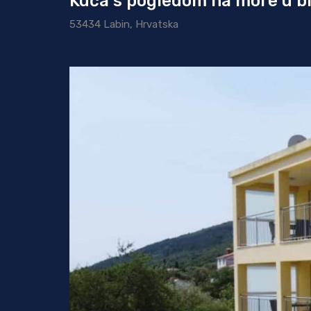
Kuća s pogledom na more u bl
53434 Labin, Hrvatska