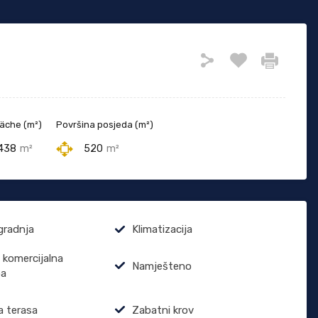
äche (m²)
Površina posjeda (m²)
438
m²
520
m²
gradnja
Klimatizacija
komercijalna
Namješteno
ba
 terasa
Zabatni krov