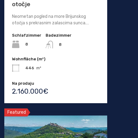
otočje
Neometan pogled na more Brijunskog
otočja s prekrasnim zalascima sunca.…
Schlafzimmer
Badezimmer
8
8
Wohnfläche (m²)
446
m²
Na prodaju
2.160.000€
Featured