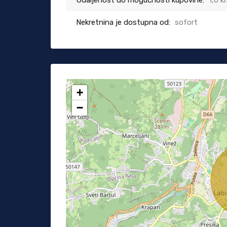
Udaljenost do mogućnosti kupovine:
1,0 k
Nekretnina je dostupna od:
sofort
+
−