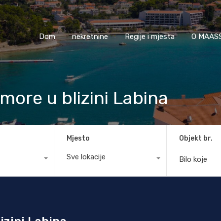
Dom
nekretnine
Regije i mjesta
O M
Dom
nekretnine
Regije i mjesta
O MAASS
ore u blizini Labina
Mjesto
Objekt br.
Sve lokacije