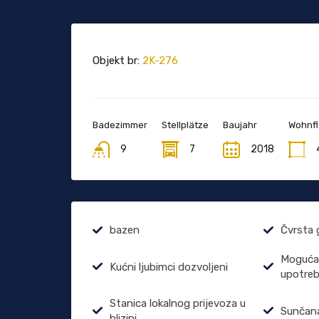
Objekt br:
2K-276
Badezimmer
Stellplätze
Baujahr
Wohnfl
9
7
2018
bazen
Čvrsta 
Moguća 
Kućni ljubimci dozvoljeni
upotre
Stanica lokalnog prijevoza u
Sunčana
blizini