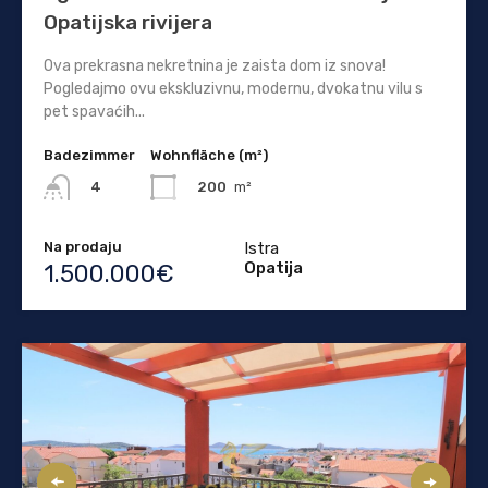
Opatijska rivijera
Ova prekrasna nekretnina je zaista dom iz snova!
Pogledajmo ovu ekskluzivnu, modernu, dvokatnu vilu s
pet spavaćih...
Badezimmer
Wohnfläche (m²)
200
m²
4
Na prodaju
Istra
Opatija
1.500.000€