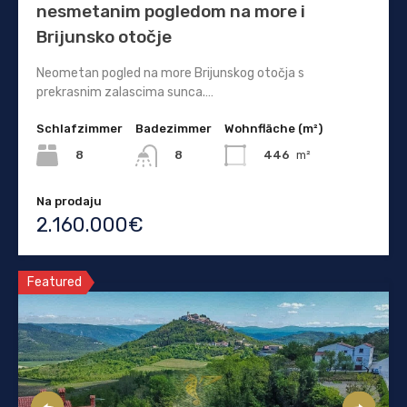
nesmetanim pogledom na more i
Brijunsko otočje
Neometan pogled na more Brijunskog otočja s
prekrasnim zalascima sunca.…
Schlafzimmer
Badezimmer
Wohnfläche (m²)
8
446
m²
8
Na prodaju
2.160.000€
Featured