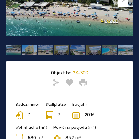
Objekt br:
2K-303
Badezimmer
Stellplätze
Baujahr
7
7
2016
Wohnfläche (m²)
Površina posjeda (m²)
580
m²
852
m²