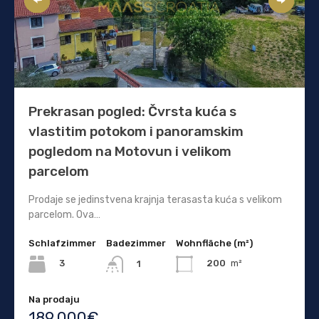
Prekrasan pogled: Čvrsta kuća s
vlastitim potokom i panoramskim
pogledom na Motovun i velikom
parcelom
Prodaje se jedinstvena krajnja terasasta kuća s velikom
parcelom. Ova…
Schlafzimmer
Badezimmer
Wohnfläche (m²)
3
200
m²
1
Na prodaju
189.000€