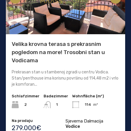
Velika krovna terasa s prekrasnim
pogledom na more! Trosobni stan u
Vodicama
Prekrasan stan u stambenoj zgradi u centru Vodica.
Stan/penthouse ima korisnu površinu od 114,48 m2 i vrlo
je komforan...
Schlafzimmer
Badezimmer
Wohnfläche (m²)
2
114
m²
1
Na prodaju
Sjeverna Dalmacija
Vodice
279.000€