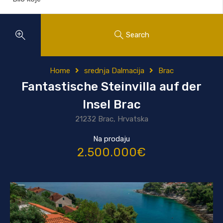
Search
Home
srednja Dalmacija
Brac
Fantastische Steinvilla auf der
Insel Brac
21232 Brac, Hrvatska
Na prodaju
2.500.000€