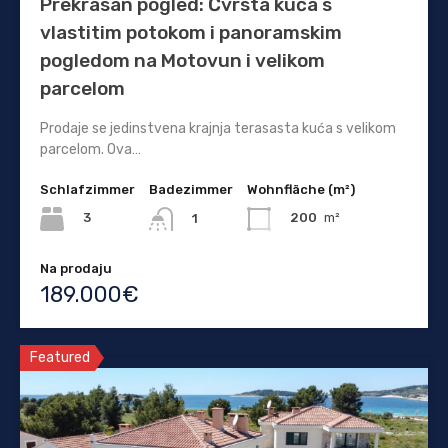
Prekrasan pogled: Čvrsta kuća s
vlastitim potokom i panoramskim
pogledom na Motovun i velikom
parcelom
Prodaje se jedinstvena krajnja terasasta kuća s velikom
parcelom. Ova…
Schlafzimmer
Badezimmer
Wohnfläche (m²)
3
200
m²
1
Na prodaju
189.000€
Featured