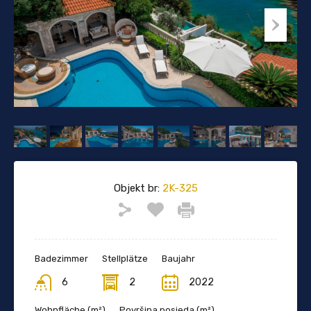
Objekt br:
2K-325
Badezimmer
Stellplätze
Baujahr
6
2
2022
Wohnfläche (m²)
Površina posjeda (m²)