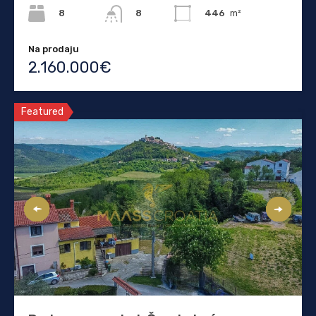
8
446
m²
8
Na prodaju
2.160.000€
Featured