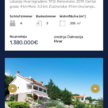
Lokacija: Hvar Izgrađeno: 1912. Renovirano: 2019. Centar
grada: 4 km More: 3,5 km Zračna luka: 41 km Unutarnja...
Schlafzimmer
Badezimmer
Wohnfläche (m²)
4
255
m²
3
Na prodaju
srednja Dalmacija
Hvar
1.380.000€