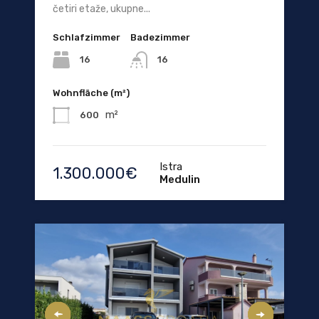
četiri etaže, ukupne...
Schlafzimmer
Badezimmer
16
16
Wohnfläche (m²)
m²
600
Istra
1.300.000€
Medulin