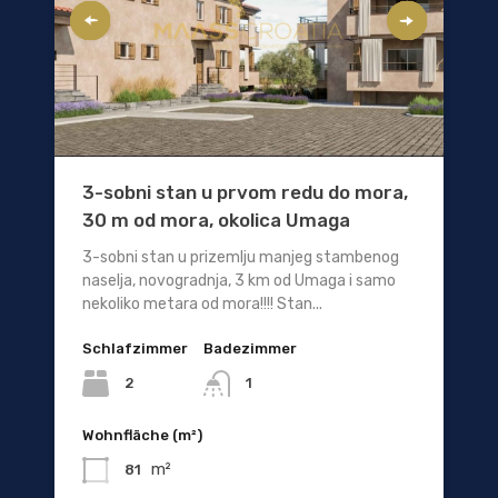
3-sobni stan u prvom redu do mora,
30 m od mora, okolica Umaga
3-sobni stan u prizemlju manjeg stambenog
naselja, novogradnja, 3 km od Umaga i samo
nekoliko metara od mora!!!! Stan...
Schlafzimmer
Badezimmer
2
1
Wohnfläche (m²)
m²
81