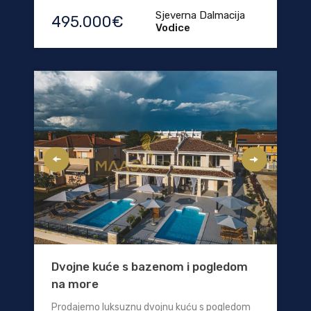
Sjeverna Dalmacija
495.000€
Vodice
Dvojne kuće s bazenom i pogledom
na more
Prodajemo luksuznu dvojnu kuću s pogledom