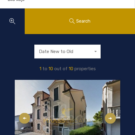
Search
Date New to Old
1
to
10
out of
10
properties