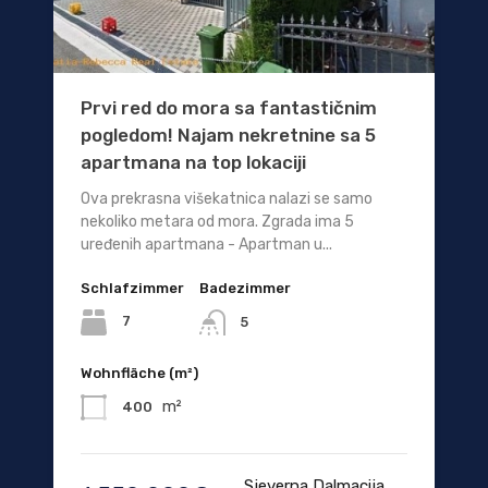
Prvi red do mora sa fantastičnim
pogledom! Najam nekretnine sa 5
apartmana na top lokaciji
Ova prekrasna višekatnica nalazi se samo
nekoliko metara od mora. Zgrada ima 5
uređenih apartmana - Apartman u...
Schlafzimmer
Badezimmer
7
5
Wohnfläche (m²)
m²
400
Sjeverna Dalmacija