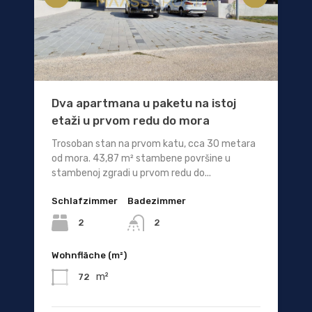
Dva apartmana u paketu na istoj
etaži u prvom redu do mora
Trosoban stan na prvom katu, cca 30 metara
od mora. 43,87 m² stambene površine u
stambenoj zgradi u prvom redu do...
Schlafzimmer
Badezimmer
2
2
Wohnfläche (m²)
m²
72