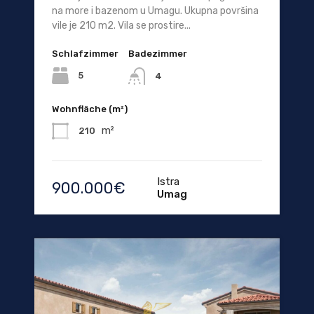
na more i bazenom u Umagu. Ukupna površina
vile je 210 m2. Vila se prostire...
Schlafzimmer
Badezimmer
5
4
Wohnfläche (m²)
m²
210
Istra
900.000€
Umag