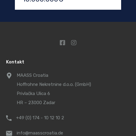
Kontakt
MAASS Croatia
Hoffrohne Nekretnine d.o.o. (GmbH)
Privlačka Ulica 6
HR – 23000 Zadar
+49 (0) 174 - 10 12 10 2
info@maasscroatia.de