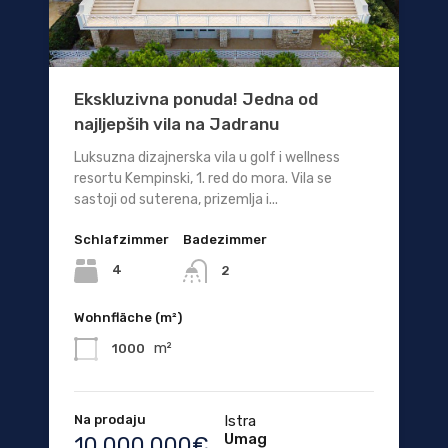
Ekskluzivna ponuda! Jedna od
najljepših vila na Jadranu
Luksuzna dizajnerska vila u golf i wellness
resortu Kempinski, 1. red do mora. Vila se
sastoji od suterena, prizemlja i...
Schlafzimmer
Badezimmer
4
2
Wohnfläche (m²)
m²
1000
Na prodaju
Istra
Umag
10.000.000€