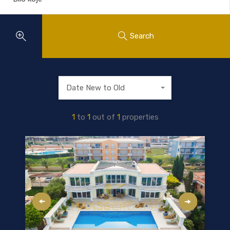
Search
Date New to Old
1
to
1
out of
1
properties