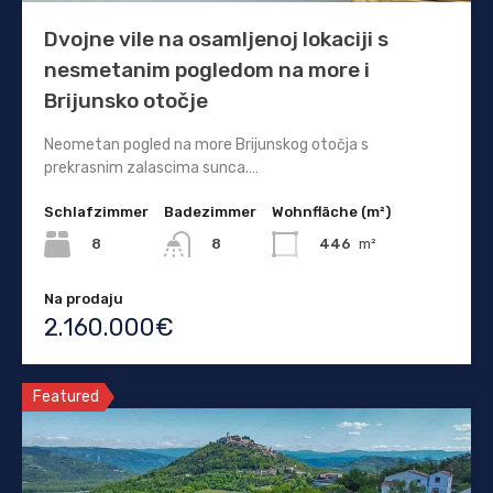
Dvojne vile na osamljenoj lokaciji s
nesmetanim pogledom na more i
Brijunsko otočje
Neometan pogled na more Brijunskog otočja s
prekrasnim zalascima sunca.…
Schlafzimmer
Badezimmer
Wohnfläche (m²)
8
446
m²
8
Na prodaju
2.160.000€
Featured