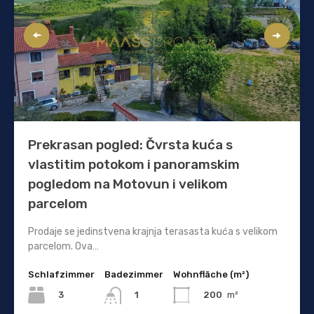
Prekrasan pogled: Čvrsta kuća s
vlastitim potokom i panoramskim
pogledom na Motovun i velikom
parcelom
Prodaje se jedinstvena krajnja terasasta kuća s velikom
parcelom. Ova…
Schlafzimmer
Badezimmer
Wohnfläche (m²)
3
200
m²
1