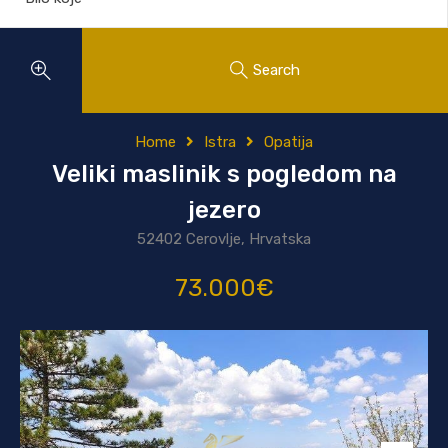
Search
Home
Istra
Opatija
Veliki maslinik s pogledom na
jezero
52402 Cerovlje, Hrvatska
73.000€