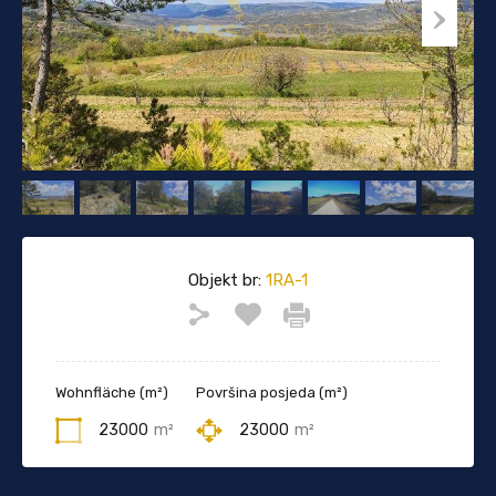
Objekt br:
1RA-1
Wohnfläche (m²)
Površina posjeda (m²)
23000
m²
23000
m²