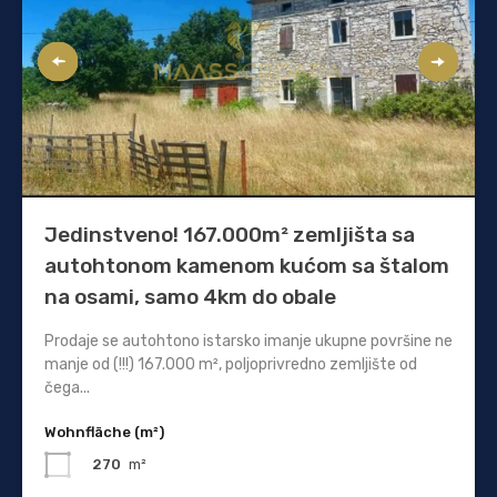
Jedinstveno! 167.000m² zemljišta sa
autohtonom kamenom kućom sa štalom
na osami, samo 4km do obale
Prodaje se autohtono istarsko imanje ukupne površine ne
manje od (!!!) 167.000 m², poljoprivredno zemljište od
čega...
Wohnfläche (m²)
270
m²