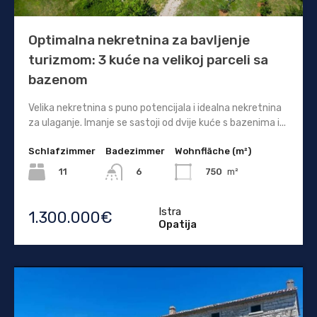
Optimalna nekretnina za bavljenje
turizmom: 3 kuće na velikoj parceli sa
bazenom
Velika nekretnina s puno potencijala i idealna nekretnina
za ulaganje. Imanje se sastoji od dvije kuće s bazenima i...
Schlafzimmer
Badezimmer
Wohnfläche (m²)
11
750
m²
6
Istra
1.300.000€
Opatija