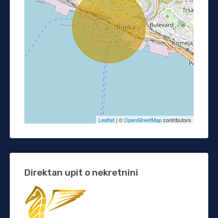
Leaflet
| ©
OpenStreetMap
contributors
Direktan upit o nekretnini