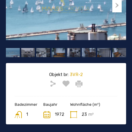
Objekt br:
3VR-2
Badezimmer
Baujahr
Wohnfläche (m²)
1
1972
23
m²