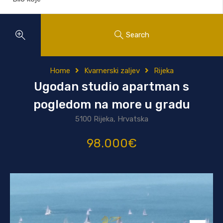
Search
Home
Kvarnerski zaljev
Rijeka
Ugodan studio apartman s
pogledom na more u gradu
5100 Rijeka, Hrvatska
98.000€