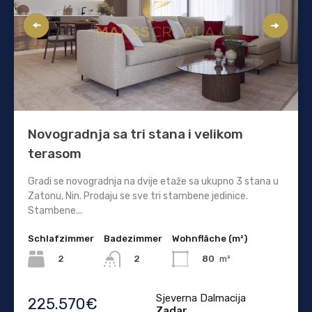
Novogradnja sa tri stana i velikom
terasom
Gradi se novogradnja na dvije etaže sa ukupno 3 stana u
Zatonu, Nin. Prodaju se sve tri stambene jedinice.
Stambene...
Schlafzimmer
Badezimmer
Wohnfläche (m²)
2
80
m²
2
Sjeverna Dalmacija
225.570€
Zadar