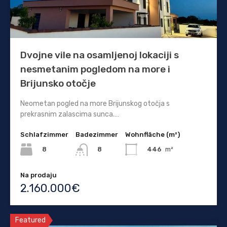
Dvojne vile na osamljenoj lokaciji s
nesmetanim pogledom na more i
Brijunsko otočje
Neometan pogled na more Brijunskog otočja s
prekrasnim zalascima sunca.…
Schlafzimmer
Badezimmer
Wohnfläche (m²)
8
446
m²
8
Na prodaju
2.160.000€
Featured