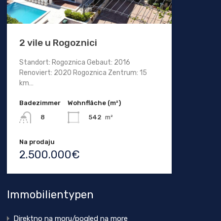
2 vile u Rogoznici
Standort: Rogoznica Gebaut: 2016
Renoviert: 2020 Rogoznica Zentrum: 15
km…
Badezimmer
Wohnfläche (m²)
542
m²
8
Na prodaju
2.500.000€
Immobilientypen
Direktno na moru/pogled na more