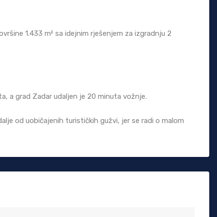
vršine 1.433 m² sa idejnim rješenjem za izgradnju 2
a, a grad Zadar udaljen je 20 minuta vožnje.
alje od uobičajenih turističkih gužvi, jer se radi o malom