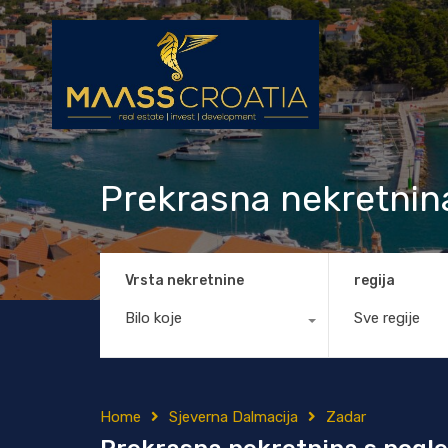
Prekrasna nekretnina
Vrsta nekretnine
regija
Bilo koje
Sve regije
Home
Sjeverna Dalmacija
Zadar