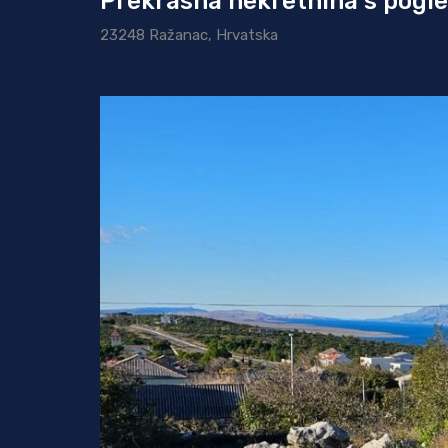
Prekrasna nekretnina s pogle
23248 Ražanac, Hrvatska