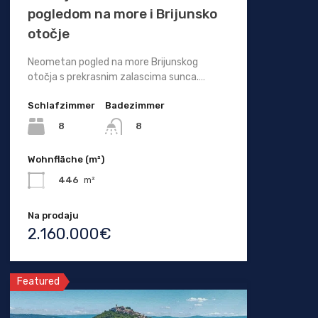
pogledom na more i Brijunsko
otočje
Neometan pogled na more Brijunskog
otočja s prekrasnim zalascima sunca.…
Schlafzimmer
Badezimmer
8
8
Wohnfläche (m²)
446
m²
Na prodaju
2.160.000€
Featured