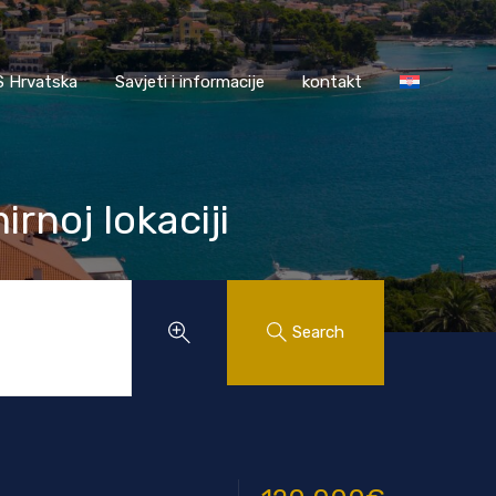
AASS Hrvatska
Savjeti i informacije
kontakt
 Hrvatska
Savjeti i informacije
kontakt
noj lokaciji
Search