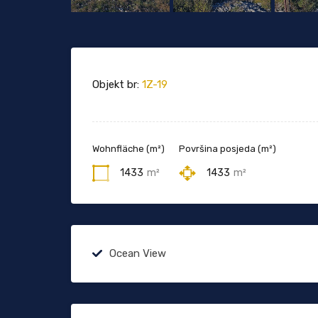
Objekt br:
1Z-19
Wohnfläche (m²)
Površina posjeda (m²)
1433
m²
1433
m²
Ocean View