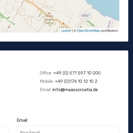
Leaflet
| ©
OpenStreetMap
contributors
Office:
+49 (0) 571 597 10 000
Mobile:
+49 (0)174 10 12 10 2
Email:
info@maasscroatia.de
Email