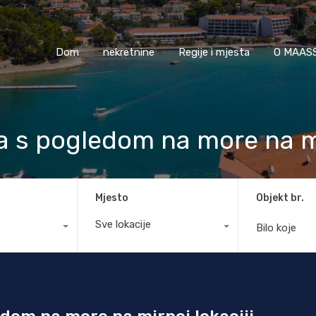
Dom
nekretnine
Regije i mjesta
O M
Dom
nekretnine
Regije i mjesta
O MAASS
 s pogledom na more na mir
Mjesto
Objekt br.
Sve lokacije