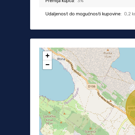
Premija kupca:
3%
Udaljenost do mogućnosti kupovine:
0,2 
+
−