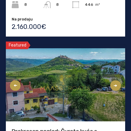
8
446
m²
8
Na prodaju
2.160.000€
Featured