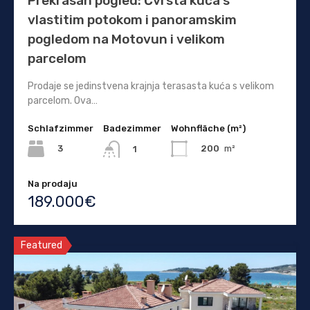
Prekrasan pogled: Čvrsta kuća s
vlastitim potokom i panoramskim
pogledom na Motovun i velikom
parcelom
Prodaje se jedinstvena krajnja terasasta kuća s velikom
parcelom. Ova…
Schlafzimmer
Badezimmer
Wohnfläche (m²)
3
200
m²
1
Na prodaju
189.000€
Featured