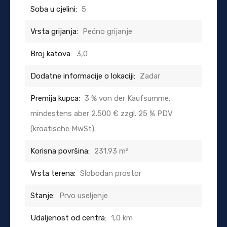
Soba u cjelini:
5
Vrsta grijanja:
Pećno grijanje
Broj katova:
3,0
Dodatne informacije o lokaciji:
Zadar
Premija kupca:
3 % von der Kaufsumme,
mindestens aber 2.500 € zzgl. 25 % PDV
(kroatische MwSt).
Korisna površina:
231,93 m²
Vrsta terena:
Slobodan prostor
Stanje:
Prvo useljenje
Udaljenost od centra:
1,0 km