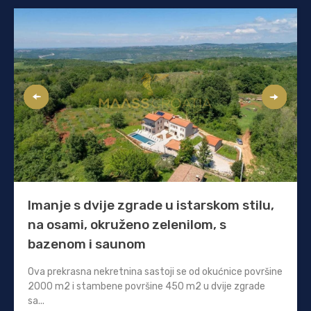
Imanje s dvije zgrade u istarskom stilu,
na osami, okruženo zelenilom, s
bazenom i saunom
Ova prekrasna nekretnina sastoji se od okućnice površine
2000 m2 i stambene površine 450 m2 u dvije zgrade
sa...