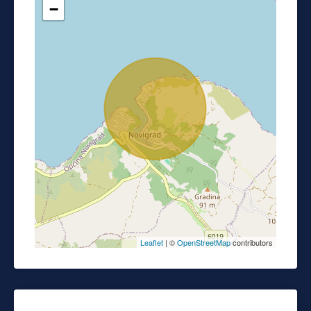
−
Leaflet
| ©
OpenStreetMap
contributors