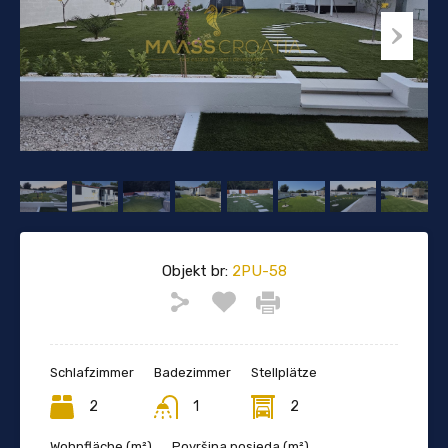
Objekt br:
2PU-58
Schlafzimmer
Badezimmer
Stellplätze
2
1
2
Wohnfläche (m²)
Površina posjeda (m²)