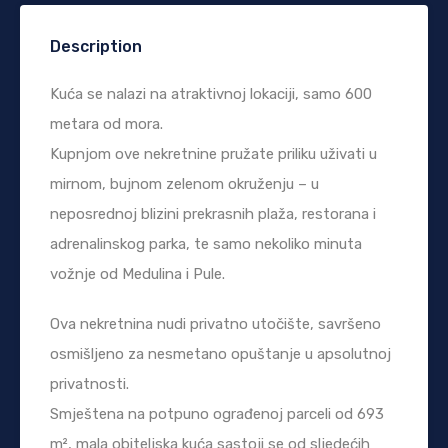
Description
Kuća se nalazi na atraktivnoj lokaciji, samo 600
metara od mora.
Kupnjom ove nekretnine pružate priliku uživati ​​u
mirnom, bujnom zelenom okruženju – u
neposrednoj blizini prekrasnih plaža, restorana i
adrenalinskog parka, te samo nekoliko minuta
vožnje od Medulina i Pule.
Ova nekretnina nudi privatno utočište, savršeno
osmišljeno za nesmetano opuštanje u apsolutnoj
privatnosti.
Smještena na potpuno ograđenoj parceli od 693
m², mala obiteljska kuća sastoji se od sljedećih