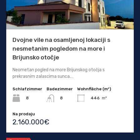
Dvojne vile na osamljenoj lokaciji s
nesmetanim pogledom na more i
Brijunsko otočje
Neometan pogled na more Brijunskog otočja s
prekrasnim zalascima sunca.…
Schlafzimmer
Badezimmer
Wohnfläche (m²)
8
446
m²
8
Na prodaju
2.160.000€