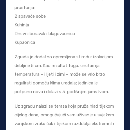
prostorija:
2 spavaće sobe
Kuhinja
Dnevni boravak i blagovaonica
Kupaonica
Zgrada je dodatno opremljena stirodur izolacijom
debljine 5 cm. Kao rezultat toga, unutarnja
temperatura – i ljeti i zimi – može se vrlo brzo
regulirati pomoću klima uređaja; jedinica je
potpuno nova i dolazi s 5-godišnjim jamstvom.
Uz zgradu nalazi se terasa koja pruža hlad tijekom
cijelog dana, omogućujući vam uživanje u svježem
vanjskom zraku čak i tijekom razdoblja ekstremnih