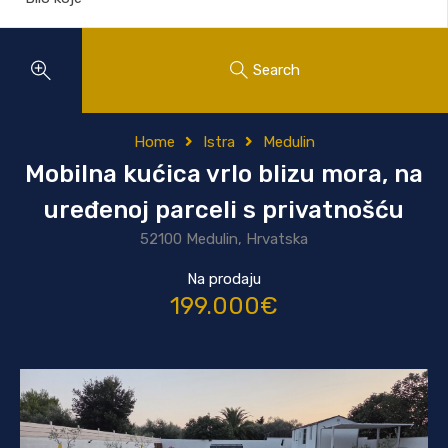
Search
Home
Istra
Medulin
Mobilna kućica vrlo blizu mora, na
uređenoj parceli s privatnošću
52100 Medulin, Hrvatska
Na prodaju
199.000€