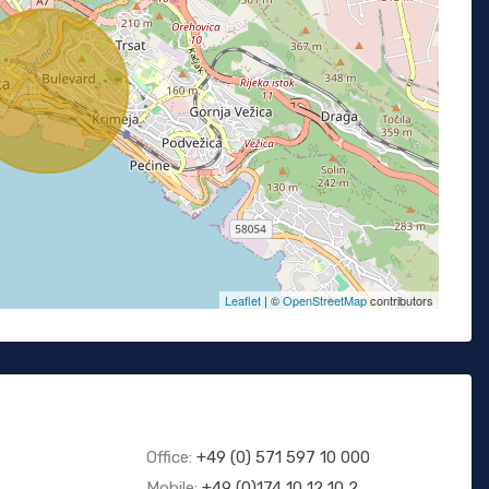
Leaflet
| ©
OpenStreetMap
contributors
Office:
+49 (0) 571 597 10 000
Mobile:
+49 (0)174 10 12 10 2