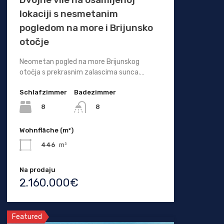
lokaciji s nesmetanim
pogledom na more i Brijunsko
otočje
Neometan pogled na more Brijunskog
otočja s prekrasnim zalascima sunca.…
Schlafzimmer
Badezimmer
8
8
Wohnfläche (m²)
446
m²
Na prodaju
2.160.000€
Featured