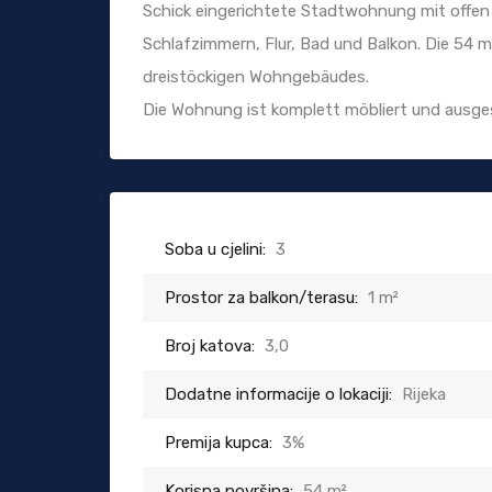
Schick eingerichtete Stadtwohnung mit offe
Schlafzimmern, Flur, Bad und Balkon. Die 54 
dreistöckigen Wohngebäudes.
Die Wohnung ist komplett möbliert und ausge
Soba u cjelini:
3
Prostor za balkon/terasu:
1 m²
Broj katova:
3,0
Dodatne informacije o lokaciji:
Rijeka
Premija kupca:
3%
Korisna površina:
54 m²