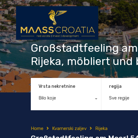
Großstadtfeeling am
Rijeka, möbliert und
Vrsta nekretnine
regija
Bilo koje
Sve regije
Home
Kvarnerski zaljev
Rijeka