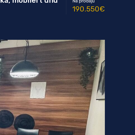
ka, möbliert und
Na prodaju
190.550€