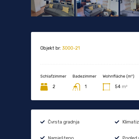
Objekt br:
3000-21
Schlafzimmer
Badezimmer
Wohnfläche (m²)
2
1
54
m²
Čvrsta gradnja
Klimatiz
Namješteno
Pogled 