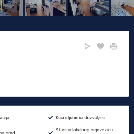
acija
Kućni ljubimci dozvoljeni
Stanica lokalnog prijevoza u
na grad