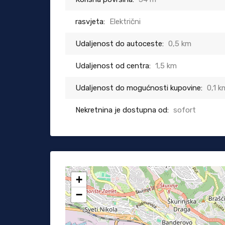
rasvjeta:
Električni
Udaljenost do autoceste:
0,5 km
Udaljenost od centra:
1,5 km
Udaljenost do mogućnosti kupovine:
0,1 k
Nekretnina je dostupna od:
sofort
+
−