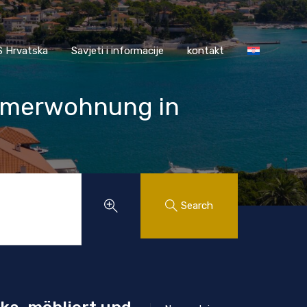
AASS Hrvatska
Savjeti i informacije
kontakt
 Hrvatska
Savjeti i informacije
kontakt
immerwohnung in
Search