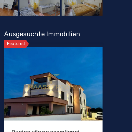
Ausgesuchte Immobilien
Featured
Dvojne vile na osamljenoj