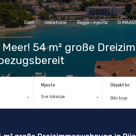
Dom
nekretnine
Regije i mjesta
O M
Dom
nekretnine
Regije i mjesta
O MAASS
 Meer! 54 m² große Dreiz
 bezugsbereit
Mjesto
Objekt br.
Sve lokacije