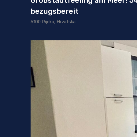
Großstadtfeeling am Meer! 5
bezugsbereit
5100 Rijeka, Hrvatska