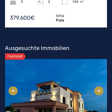
3
145
m²
2
Istra
379.600€
Pula
Ausgesuchte Immobilien
Featured