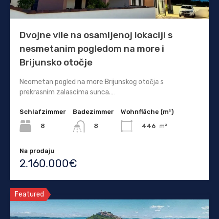
Dvojne vile na osamljenoj lokaciji s
nesmetanim pogledom na more i
Brijunsko otočje
Neometan pogled na more Brijunskog otočja s
prekrasnim zalascima sunca.…
Schlafzimmer
Badezimmer
Wohnfläche (m²)
8
446
m²
8
Na prodaju
2.160.000€
Featured