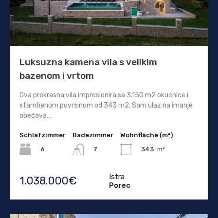
Luksuzna kamena vila s velikim
bazenom i vrtom
Ova prekrasna vila impresionira sa 3.150 m2 okućnice i
stambenom površinom od 343 m2. Sam ulaz na imanje
obećava...
Schlafzimmer
Badezimmer
Wohnfläche (m²)
6
343
m²
7
Istra
1.038.000€
Porec