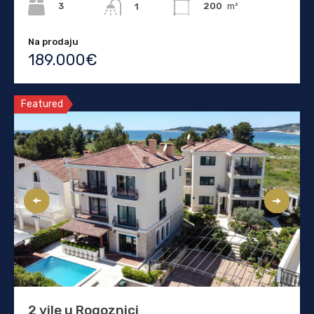
3
200
m²
1
Na prodaju
189.000€
Featured
2 vile u Rogoznici