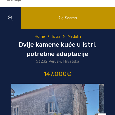
Search
Home
Istra
Medulin
Dvije kamene kuće u Istri,
potrebne adaptacije
53232 Peruski, Hrvatska
147.000€