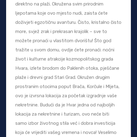
direktno na plaži. Okružena svim prirodnim
ljepotama koje ovo mjesto nudi, zaista ćete
doživjeti egzotičnu avanturu. Čisto, kristalno čisto
more, svjež zrak i prekrasan krajolik – sve to
možete pronaći u vlastitom dvorištu! Što god
tražite u svom domu, ovdje ćete pronaći: noćni
život i kulturne atrakcije kozmopolitskog grada
Hvara, izlete brodom do Paklenih otoka, pješčane
plaže i drevni grad Stari Grad. Okružen drugim
prostranim otocima poput Brača, Korčule i Mljeta,
ovo je izvrsna lokacija za početak izgradnje vaše
nekretnine. Budući da je Hvar jedna od najboljih
lokacija za nekretnine i turizam, ovo neće biti
samo izbor životnog stila već i dobra investicija
koja će vrijediti vašeg vremena i novca! Veselimo