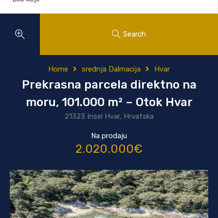
Search
Home
srednja Dalmacija
Hvar
Prekrasna parcela direktno na
moru, 101.000 m² – Otok Hvar
21323 Insel Hvar, Hrvatska
Na prodaju
2.020.000€