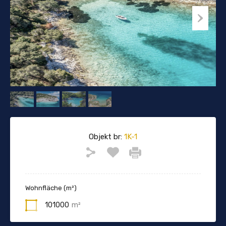
Objekt br:
1K-1
Wohnfläche (m²)
101000
m²