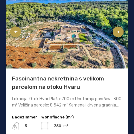
Fascinantna nekretnina s velikom
parcelom na otoku Hvaru
Lokacija: Otok Hvar Plaža: 700 m Unutarnja površina: 300
m² Veličina parcele: 8.542 m² Kamena i drvena gradnja...
Badezimmer
Wohnfläche (m²)
350
m²
5