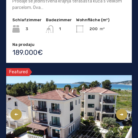
Prodaje se jedinstvena krajnja terasasta kuća s velikom
parcelom. Ova…
Schlafzimmer
Badezimmer
Wohnfläche (m²)
3
200
m²
1
Na prodaju
189.000€
Featured