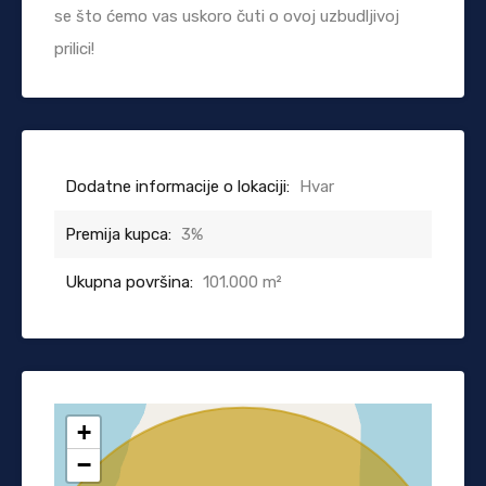
se što ćemo vas uskoro čuti o ovoj uzbudljivoj
prilici!
Dodatne informacije o lokaciji:
Hvar
Premija kupca:
3%
Ukupna površina:
101.000 m²
+
−