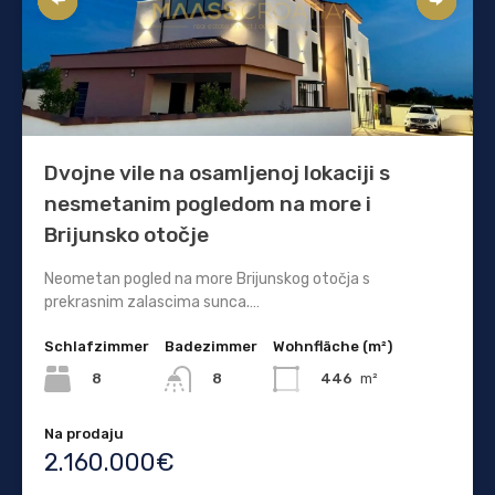
Dvojne vile na osamljenoj lokaciji s
nesmetanim pogledom na more i
Brijunsko otočje
Neometan pogled na more Brijunskog otočja s
prekrasnim zalascima sunca.…
Schlafzimmer
Badezimmer
Wohnfläche (m²)
8
446
m²
8
Na prodaju
2.160.000€