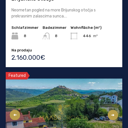
Neometan pogled na more Brijunskog otočja s
prekrasnim zalascima sunca.…
Schlafzimmer
Badezimmer
Wohnfläche (m²)
8
446
m²
8
Na prodaju
2.160.000€
Featured