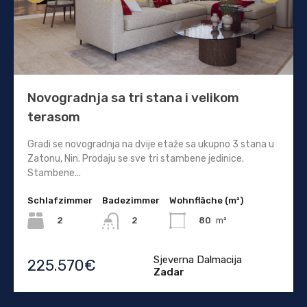
Novogradnja sa tri stana i velikom
terasom
Gradi se novogradnja na dvije etaže sa ukupno 3 stana u
Zatonu, Nin. Prodaju se sve tri stambene jedinice.
Stambene...
Schlafzimmer
Badezimmer
Wohnfläche (m²)
2
80
m²
2
Sjeverna Dalmacija
225.570€
Zadar