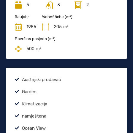
5
3
2
Baujahr
Wohnfläche (m²)
1985
205
m²
Površina posjeda (m²)
500
m²
Austrijski prodavač
Garden
Klimatizacija
namještena
Ocean View