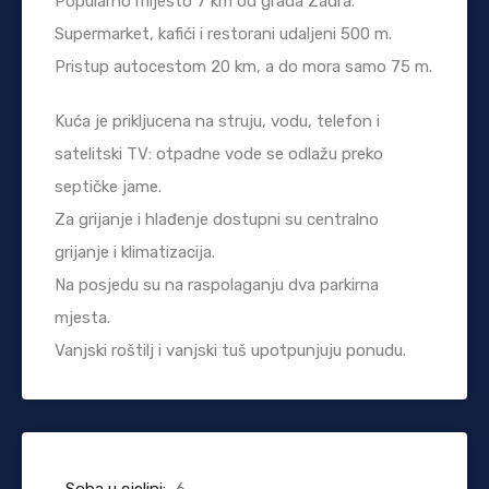
Popularno mijesto 7 km od grada Zadra.
Supermarket, kafići i restorani udaljeni 500 m.
Pristup autocestom 20 km, a do mora samo 75 m.
Kuća je prikljucena na struju, vodu, telefon i
satelitski TV: otpadne vode se odlažu preko
septičke jame.
Za grijanje i hlađenje dostupni su centralno
grijanje i klimatizacija.
Na posjedu su na raspolaganju dva parkirna
mjesta.
Vanjski roštilj i vanjski tuš upotpunjuju ponudu.
Soba u cjelini:
6