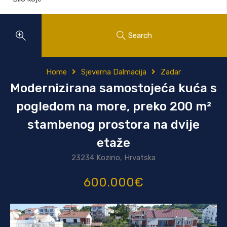
Search
Home
Sjeverna Dalmacija
Zadar
Modernizirana samostojeća kuća s
pogledom na more, preko 200 m²
stambenog prostora na dvije
etaže
23234 Kozino, Hrvatska
600.000€