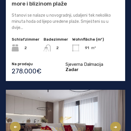
more i blizinom plaže
Stanovi se nalaze u novogradnji, udaljeni tek nekoliko
minuta hoda od lijepo uređene plaže. Smješteni su u
dvije...
Schlafzimmer
Badezimmer
Wohnfläche (m²)
2
91
m²
2
Na prodaju
Sjeverna Dalmacija
Zadar
278.000€