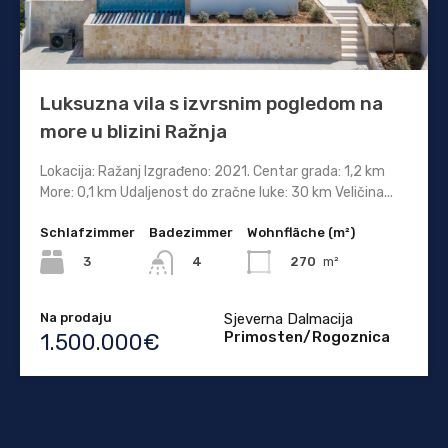
Luksuzna vila s izvrsnim pogledom na
more u blizini Ražnja
Lokacija: Ražanj Izgrađeno: 2021. Centar grada: 1,2 km
More: 0,1 km Udaljenost do zračne luke: 30 km Veličina...
Schlafzimmer
Badezimmer
Wohnfläche (m²)
3
270
m²
4
Na prodaju
Sjeverna Dalmacija
Primosten/Rogoznica
1.500.000€