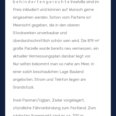
b e h i n d e r t e n g e r e c h t e Inselvilla sind im
Preis inkludiert und können auf Wunsch gerne
eingesehen werden. Schon vom Parterre ist
Meersicht gegeben, die in den oberen
Stockwerken unverbaubar und
überdurchschnittlich schön sein wird. Die 819 m²
große Parzelle wurde bereits neu vermessen, ein
aktueller Vermessungsplan darüber liegt vor.
Nur selten bekommt man so nahe am Meer, in
einer solch beschaulichen Lage Bauland
angeboten. Strom und Telefon liegen am
Grundstück.
Insel Pasman/Ugljan, Zadar vorgelagert,
stündliche Fährverbindung zum Festland. Zum
nächsten Supermarkt sind es ca. 700 m,