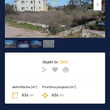
Objekt br:
1200
Wohnfläche (m²)
Površina posjeda (m²)
836
m²
836
m²