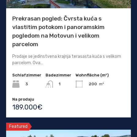
Prekrasan pogled: Čvrsta kuća s
vlastitim potokom i panoramskim
pogledom na Motovun i velikom
parcelom
Prodaje se jedinstvena krajnja terasasta kuća s velikom
parcelom. Ova…
Schlafzimmer
Badezimmer
Wohnfläche (m²)
3
200
m²
1
Na prodaju
189.000€
Featured