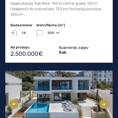
HageLokacija: Rab More: 150 m Centar grada: 150 m
Udaljenost do zračne luke: 133 km Unutarnja površina:
500 m²...
Badezimmer
Wohnfläche (m²)
500
m²
14
Na prodaju
Kvarnerski zaljev
Rab
2.500.000€