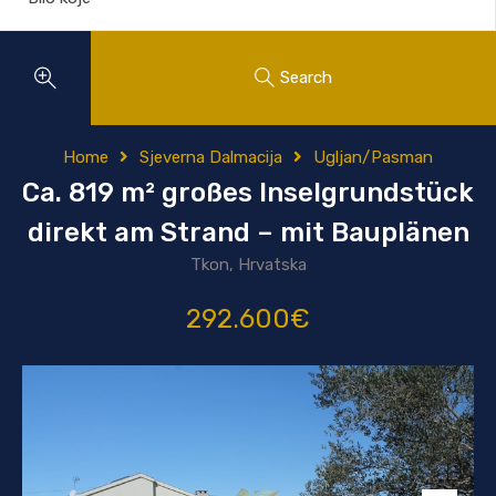
Search
Home
Sjeverna Dalmacija
Ugljan/Pasman
Ca. 819 m² großes Inselgrundstück
direkt am Strand – mit Bauplänen
Tkon, Hrvatska
292.600€