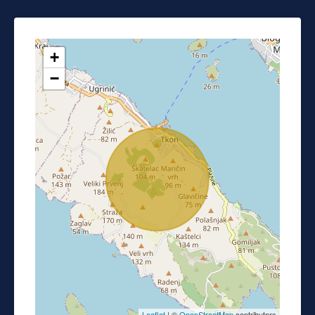
+
−
Leaflet
| ©
OpenStreetMap
contributors