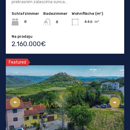
prekrasnim zalascima sunca.…
Schlafzimmer
Badezimmer
Wohnfläche (m²)
8
446
m²
8
Na prodaju
2.160.000€
Featured